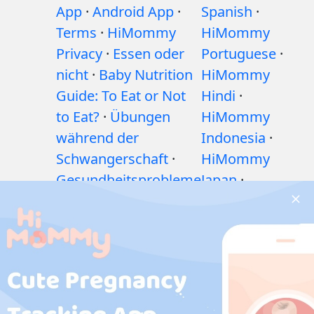
App
·
Android App
·
Spanish
·
Terms
·
HiMommy
HiMommy
Privacy
·
Essen oder
Portuguese
·
nicht
·
Baby Nutrition
HiMommy
Guide: To Eat or Not
Hindi
·
to Eat?
·
Übungen
HiMommy
während der
Indonesia
·
Schwangerschaft
·
HiMommy
Gesundheitsprobleme
Japan
·
während der
HiMommy
Schwangerschaft
·
Korea
Medikamente
während der
Schwangerschaft
·
Gesundheitsprobleme