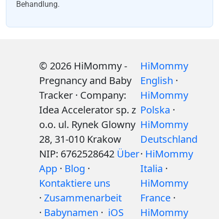
Behandlung.
© 2026 HiMommy -
HiMommy
Pregnancy and Baby
English
·
Tracker · Company:
HiMommy
Idea Accelerator sp. z
Polska
·
o.o. ul. Rynek Glowny
HiMommy
28, 31-010 Krakow
Deutschland
NIP: 6762528642
Über
·
HiMommy
App
·
Blog
·
Italia
·
Kontaktiere uns
HiMommy
·
Zusammenarbeit
France
·
·
Babynamen
·
iOS
HiMommy