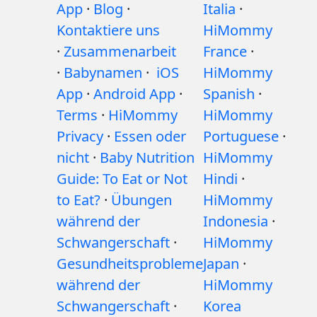
App
·
Blog
·
Italia
·
Kontaktiere uns
HiMommy
·
Zusammenarbeit
France
·
·
Babynamen
·
iOS
HiMommy
App
·
Android App
·
Spanish
·
Terms
·
HiMommy
HiMommy
Privacy
·
Essen oder
Portuguese
·
nicht
·
Baby Nutrition
HiMommy
Guide: To Eat or Not
Hindi
·
to Eat?
·
Übungen
HiMommy
während der
Indonesia
·
Schwangerschaft
·
HiMommy
Gesundheitsprobleme
Japan
·
während der
HiMommy
Schwangerschaft
·
Korea