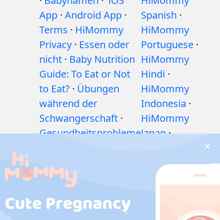
·
Babynamen
·
iOS
HiMommy
App
·
Android App
·
Spanish
·
Terms
·
HiMommy
HiMommy
Privacy
·
Essen oder
Portuguese
·
nicht
·
Baby Nutrition
HiMommy
Guide: To Eat or Not
Hindi
·
to Eat?
·
Übungen
HiMommy
während der
Indonesia
·
Schwangerschaft
·
HiMommy
Gesundheitsprobleme
Japan
·
während der
HiMommy
Schwangerschaft
·
Korea
Medikamente
während der
Schwangerschaft
·