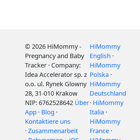
© 2026 HiMommy -
HiMommy
Pregnancy and Baby
English
·
Tracker · Company:
HiMommy
Idea Accelerator sp. z
Polska
·
o.o. ul. Rynek Glowny
HiMommy
28, 31-010 Krakow
Deutschland
NIP: 6762528642
Über
·
HiMommy
App
·
Blog
·
Italia
·
Kontaktiere uns
HiMommy
·
Zusammenarbeit
France
·