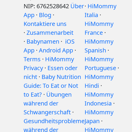
NIP: 6762528642
Über
·
HiMommy
App
·
Blog
·
Italia
·
Kontaktiere uns
HiMommy
·
Zusammenarbeit
France
·
·
Babynamen
·
iOS
HiMommy
App
·
Android App
·
Spanish
·
Terms
·
HiMommy
HiMommy
Privacy
·
Essen oder
Portuguese
·
nicht
·
Baby Nutrition
HiMommy
Guide: To Eat or Not
Hindi
·
to Eat?
·
Übungen
HiMommy
während der
Indonesia
·
Schwangerschaft
·
HiMommy
Gesundheitsprobleme
Japan
·
während der
HiMommy