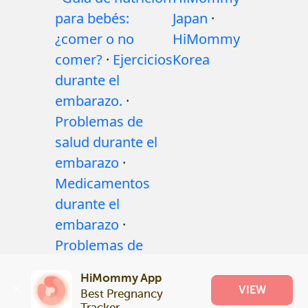
para bebés:
Japan
·
¿comer o no
HiMommy
comer?
·
Ejercicios
Korea
durante el
embarazo.
·
Problemas de
salud durante el
embarazo
·
Medicamentos
durante el
embarazo
·
Problemas de
salud del bebé
·
HiMommy App
Articles
·
Politica
VIEW
Best Pregnancy 
editorial
Tracker