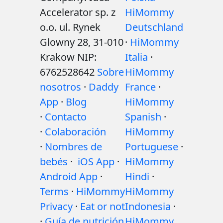
Accelerator sp. z
HiMommy
o.o. ul. Rynek
Deutschland
Glowny 28, 31-010
·
HiMommy
Krakow NIP:
Italia
·
6762528642
Sobre
HiMommy
nosotros
·
Daddy
France
·
App
·
Blog
HiMommy
·
Contacto
Spanish
·
·
Colaboración
HiMommy
·
Nombres de
Portuguese
·
bebés
·
iOS App
·
HiMommy
Android App
·
Hindi
·
Terms
·
HiMommy
HiMommy
Privacy
·
Eat or not
Indonesia
·
·
Guía de nutrición
HiMommy