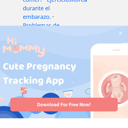
durante el
embarazo.
·
Problemas de
salud durante el
embarazo
·
Medicamentos
durante el
embarazo
·
Problemas de
salud del bebé
·
Articles
·
Politica
editorial
Download For Free Now!