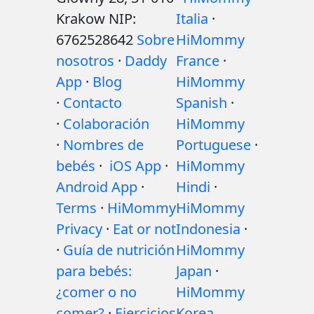
Krakow NIP:
Italia
·
6762528642
Sobre
HiMommy
nosotros
·
Daddy
France
·
App
·
Blog
HiMommy
·
Contacto
Spanish
·
·
Colaboración
HiMommy
·
Nombres de
Portuguese
·
bebés
·
iOS App
·
HiMommy
Android App
·
Hindi
·
Terms
·
HiMommy
HiMommy
Privacy
·
Eat or not
Indonesia
·
·
Guía de nutrición
HiMommy
para bebés:
Japan
·
¿comer o no
HiMommy
comer?
·
Ejercicios
Korea