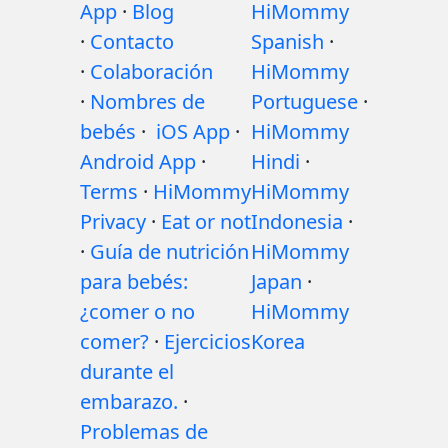
App
·
Blog
HiMommy
·
Contacto
Spanish
·
·
Colaboración
HiMommy
·
Nombres de
Portuguese
·
bebés
·
iOS App
·
HiMommy
Android App
·
Hindi
·
Terms
·
HiMommy
HiMommy
Privacy
·
Eat or not
Indonesia
·
·
Guía de nutrición
HiMommy
para bebés:
Japan
·
¿comer o no
HiMommy
comer?
·
Ejercicios
Korea
durante el
embarazo.
·
Problemas de