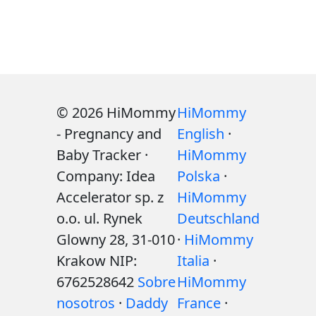
© 2026 HiMommy
HiMommy
- Pregnancy and
English
·
Baby Tracker ·
HiMommy
Company: Idea
Polska
·
Accelerator sp. z
HiMommy
o.o. ul. Rynek
Deutschland
Glowny 28, 31-010
·
HiMommy
Krakow NIP:
Italia
·
6762528642
Sobre
HiMommy
nosotros
·
Daddy
France
·