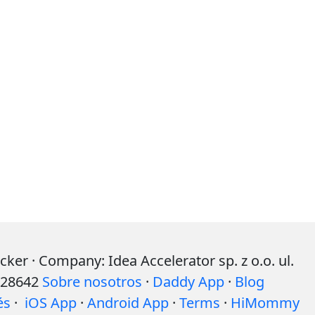
r · Company: Idea Accelerator sp. z o.o. ul.
528642
Sobre nosotros
·
Daddy App
·
Blog
és
·
iOS App
·
Android App
·
Terms
·
HiMommy