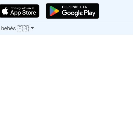
🇪🇸
 bebés