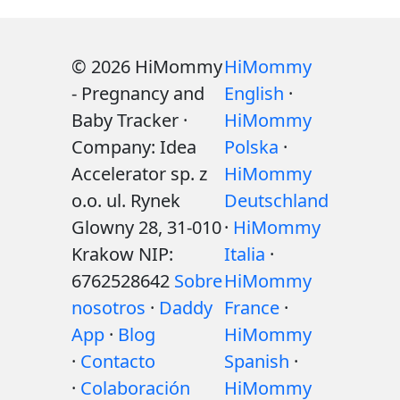
© 2026 HiMommy
HiMommy
- Pregnancy and
English
·
Baby Tracker ·
HiMommy
Company: Idea
Polska
·
Accelerator sp. z
HiMommy
o.o. ul. Rynek
Deutschland
Glowny 28, 31-010
·
HiMommy
Krakow NIP:
Italia
·
6762528642
Sobre
HiMommy
nosotros
·
Daddy
France
·
App
·
Blog
HiMommy
·
Contacto
Spanish
·
·
Colaboración
HiMommy