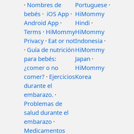
·
Nombres de
Portuguese
·
bebés
·
iOS App
·
HiMommy
Android App
·
Hindi
·
Terms
·
HiMommy
HiMommy
Privacy
·
Eat or not
Indonesia
·
·
Guía de nutrición
HiMommy
para bebés:
Japan
·
¿comer o no
HiMommy
comer?
·
Ejercicios
Korea
durante el
embarazo.
·
Problemas de
salud durante el
embarazo
·
Medicamentos