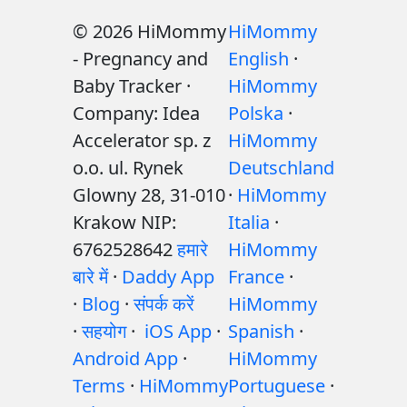
© 2026 HiMommy
HiMommy
- Pregnancy and
English
·
Baby Tracker ·
HiMommy
Company: Idea
Polska
·
Accelerator sp. z
HiMommy
o.o. ul. Rynek
Deutschland
Glowny 28, 31-010
·
HiMommy
Krakow NIP:
Italia
·
6762528642
हमारे
HiMommy
बारे में
·
Daddy App
France
·
·
Blog
·
संपर्क करें
HiMommy
·
सहयोग
·
iOS App
·
Spanish
·
Android App
·
HiMommy
Terms
·
HiMommy
Portuguese
·