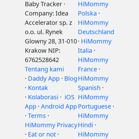
Baby Tracker ·
HiMommy
Company: Idea
Polska
·
Accelerator sp. z
HiMommy
o.o. ul. Rynek
Deutschland
Glowny 28, 31-010
·
HiMommy
Krakow NIP:
Italia
·
6762528642
HiMommy
Tentang kami
France
·
·
Daddy App
·
Blog
HiMommy
·
Kontak
Spanish
·
·
Kolaborasi
·
iOS
HiMommy
App
·
Android App
Portuguese
·
·
Terms
·
HiMommy
HiMommy Privacy
Hindi
·
·
Eat or not
·
HiMommy