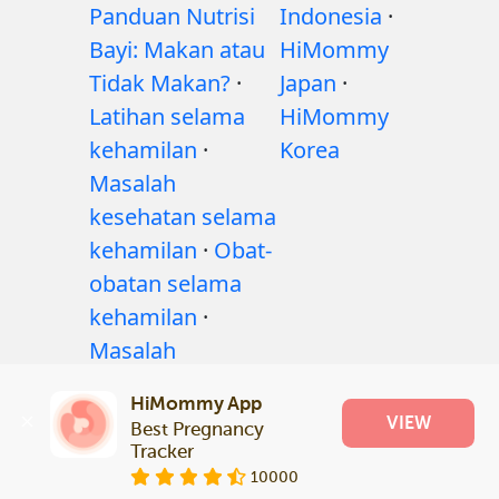
Panduan Nutrisi
Indonesia
·
Bayi: Makan atau
HiMommy
Tidak Makan?
·
Japan
·
Latihan selama
HiMommy
kehamilan
·
Korea
Masalah
kesehatan selama
kehamilan
·
Obat-
obatan selama
kehamilan
·
Masalah
kesehatan bayi
·
HiMommy App
Articles
·
VIEW
Best Pregnancy 
Kebijakan editorial
Tracker
10000