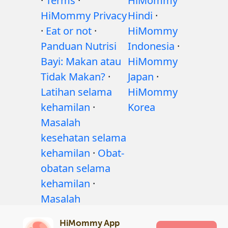
·
Terms
·
HiMommy
HiMommy Privacy
Hindi
·
·
Eat or not
·
HiMommy
Panduan Nutrisi
Indonesia
·
Bayi: Makan atau
HiMommy
Tidak Makan?
·
Japan
·
Latihan selama
HiMommy
kehamilan
·
Korea
Masalah
kesehatan selama
kehamilan
·
Obat-
obatan selama
kehamilan
·
Masalah
kesehatan bayi
·
HiMommy App