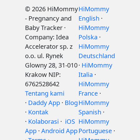
© 2026 HiMommy
HiMommy
- Pregnancy and
English
·
Baby Tracker ·
HiMommy
Company: Idea
Polska
·
Accelerator sp. z
HiMommy
o.o. ul. Rynek
Deutschland
Glowny 28, 31-010
·
HiMommy
Krakow NIP:
Italia
·
6762528642
HiMommy
Tentang kami
France
·
·
Daddy App
·
Blog
HiMommy
·
Kontak
Spanish
·
·
Kolaborasi
·
iOS
HiMommy
App
·
Android App
Portuguese
·