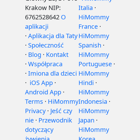
Krakow NIP:
Italia
·
6762528642
O
HiMommy
aplikacji
France
·
·
Aplikacja dla Taty
HiMommy
·
Społeczność
Spanish
·
·
Blog
·
Kontakt
HiMommy
·
Współpraca
Portuguese
·
·
Imiona dla dzieci
HiMommy
·
iOS App
·
Hindi
·
Android App
·
HiMommy
Terms
·
HiMommy
Indonesia
·
Privacy
·
Jeść czy
HiMommy
nie
·
Przewodnik
Japan
·
dotyczący
HiMommy
żywienia
Korea