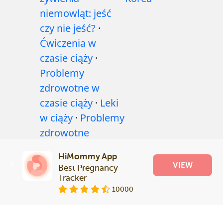
niemowląt: jeść
czy nie jeść?
·
Ćwiczenia w
czasie ciąży
·
Problemy
zdrowotne w
czasie ciąży
·
Leki
w ciąży
·
Problemy
zdrowotne
niemowląt
·
HiMommy App
Artykuły
·
Polityka
VIEW
Best Pregnancy 
redakcyjna
Tracker
10000