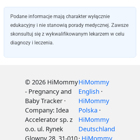
Podane informacje mają charakter wyłącznie
edukacyjny i nie stanowią porady medycznej. Zawsze
skonsultuj się z wykwalifikowanym lekarzem w celu
diagnozy i leczenia.
© 2026 HiMommy
HiMommy
- Pregnancy and
English
·
Baby Tracker ·
HiMommy
Company: Idea
Polska
·
Accelerator sp. z
HiMommy
o.o. ul. Rynek
Deutschland
Glowny 28, 31-010
·
HiMommy