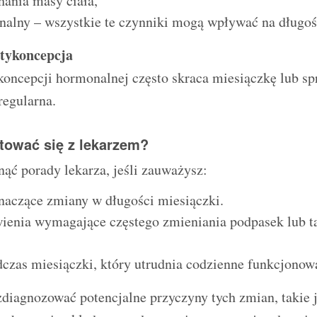
ania masy ciała,
nalny – wszystkie te czynniki mogą wpływać na długoś
tykoncepcja
oncepcji hormonalnej często skraca miesiączkę lub spr
regularna.
tować się z lekarzem?
ąć porady lekarza, jeśli zauważysz:
naczące zmiany w długości miesiączki.
wienia wymagające częstego zmieniania podpasek lub 
dczas miesiączki, który utrudnia codzienne funkcjonow
diagnozować potencjalne przyczyny tych zmian, takie 