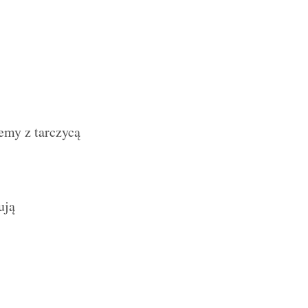
emy z tarczycą
ują