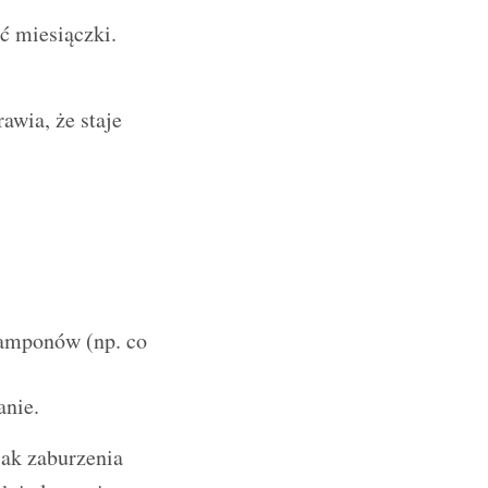
ć miesiączki.
awia, że staje
tamponów (np. co
anie.
jak zaburzenia