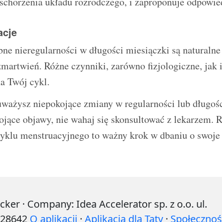
schorzenia układu rozrodczego, i zaproponuje odpowied
acje
bne nieregularności w długości miesiączki są naturalne
artwień. Różne czynniki, zarówno fizjologiczne, jak 
a Twój cykl.
uważysz niepokojące zmiany w regularności lub długoś
ojące objawy, nie wahaj się skonsultować z lekarzem. 
yklu menstruacyjnego to ważny krok w dbaniu o swoje
r · Company: Idea Accelerator sp. z o.o. ul.
528642
O aplikacji
·
Aplikacja dla Taty
·
Społecznoś