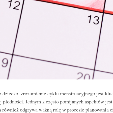
ę o dziecko, zrozumienie cyklu menstruacyjnego jest klu
j płodności. Jednym z często pomijanych aspektów jes
a również odgrywa ważną rolę w procesie planowania c