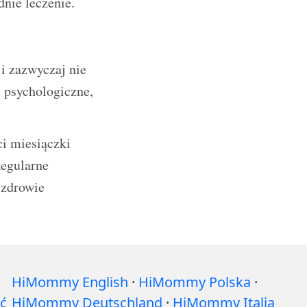
nie leczenie.
 i zazwyczaj nie
i psychologiczne,
ci miesiączki
Regularne
 zdrowie
HiMommy English
·
HiMommy Polska
·
ć
HiMommy Deutschland
·
HiMommy Italia