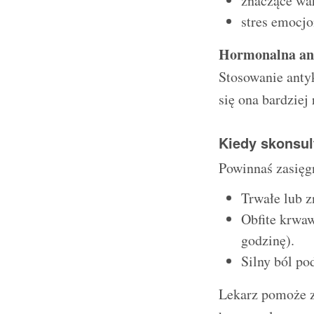
znaczące wah
stres emocjo
Hormonalna an
Stosowanie antyk
się ona bardziej 
Kiedy skonsul
Powinnaś zasięgn
Trwałe lub z
Obfite krwa
godzinę).
Silny ból po
Lekarz pomoże z