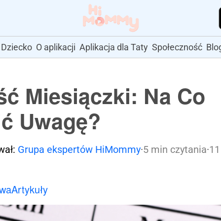
Dziecko
O aplikacji
Aplikacja dla Taty
Społeczność
Blo
ć Miesiączki: Na Co
ić Uwagę?
wał:
Grupa ekspertów HiMommy
·
5 min czytania
·
11
owa
Artykuły