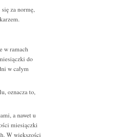
 się za normę,
ekarzem.
ie w ramach
miesiączki do
 dni w całym
lu, oznacza to,
tami, a nawet u
ości miesiączki
ch. W większości