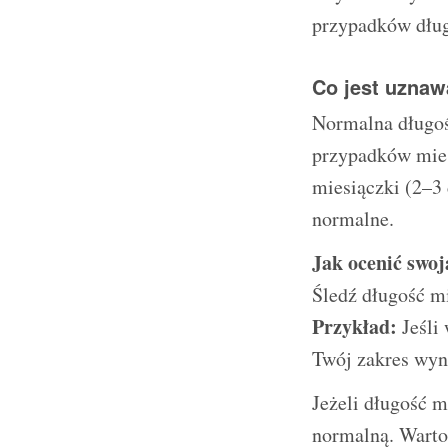
przypadków dług
Co jest uznaw
Normalna długoś
przypadków mieś
miesiączki (2–3 
normalne.
Jak ocenić swo
Śledź długość mi
Przykład:
Jeśli 
Twój zakres wyno
Jeżeli długość m
normalną. Warto 