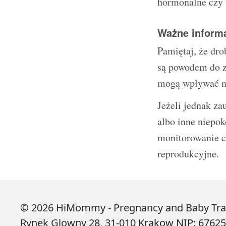
hormonalne czy 
Ważne inform
Pamiętaj, że dro
są powodem do zm
mogą wpływać n
Jeżeli jednak za
albo inne niepok
monitorowanie c
reprodukcyjne.
© 2026 HiMommy - Pregnancy and Baby Tracke
Rynek Glowny 28, 31-010 Krakow NIP: 6762