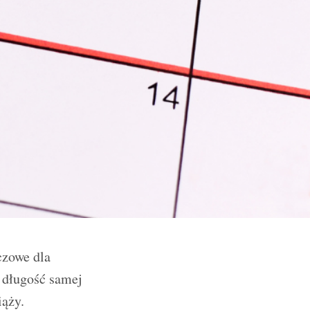
czowe dla
t długość samej
iąży.