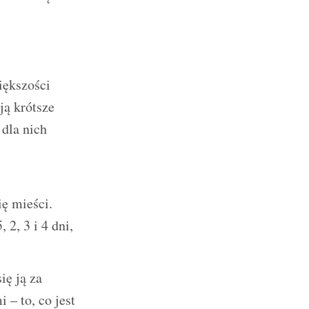
iększości
ją krótsze
 dla nich
ię mieści.
 2, 3 i 4 dni,
ię ją za
 – to, co jest