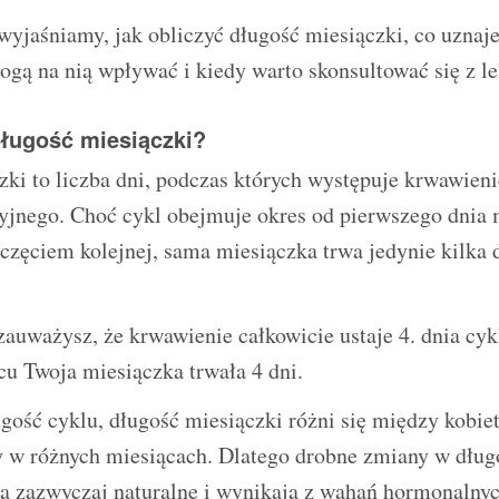
yjaśniamy, jak obliczyć długość miesiączki, co uznaje
ogą na nią wpływać i kiedy warto skonsultować się z l
długość miesiączki?
zki to liczba dni, podczas których występuje krwawien
yjnego. Choć cykl obejmuje okres od pierwszego dnia 
częciem kolejnej, sama miesiączka trwa jedynie kilka
zauważysz, że krwawienie całkowicie ustaje 4. dnia cyk
u Twoja miesiączka trwała 4 dni.
gość cyklu, długość miesiączki różni się między kobie
ty w różnych miesiącach. Dlatego drobne zmiany w dług
 są zazwyczaj naturalne i wynikają z wahań hormonalny