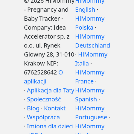
© 2026 HiMommy
HiMommy
- Pregnancy and
English
·
Baby Tracker ·
HiMommy
Company: Idea
Polska
·
Accelerator sp. z
HiMommy
o.o. ul. Rynek
Deutschland
Glowny 28, 31-010
·
HiMommy
Krakow NIP:
Italia
·
6762528642
O
HiMommy
aplikacji
France
·
·
Aplikacja dla Taty
HiMommy
·
Społeczność
Spanish
·
·
Blog
·
Kontakt
HiMommy
·
Współpraca
Portuguese
·
·
Imiona dla dzieci
HiMommy