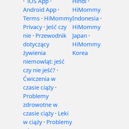
·
iOS App
·
Hindi
·
Android App
·
HiMommy
Terms
·
HiMommy
Indonesia
·
Privacy
·
Jeść czy
HiMommy
nie
·
Przewodnik
Japan
·
dotyczący
HiMommy
żywienia
Korea
niemowląt: jeść
czy nie jeść?
·
Ćwiczenia w
czasie ciąży
·
Problemy
zdrowotne w
czasie ciąży
·
Leki
w ciąży
·
Problemy