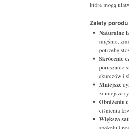
które mogą ułatw
Zalety porodu
Naturalne ł
mięśnie, zmn
potrzebę st
Skrócenie c
poruszanie 
skurczów i s
Mniejsze ry
zmniejsza ry
Obniżenie c
ciśnienia kr
Większa sat
spokoju i p