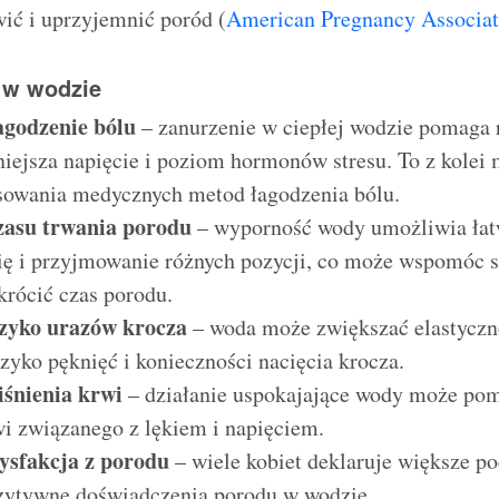
ić i uprzyjemnić poród (
American Pregnancy Associat
 w wodzie
agodzenie bólu
– zanurzenie w ciepłej wodzie pomaga 
iejsza napięcie i poziom hormonów stresu. To z kolei
osowania medycznych metod łagodzenia bólu.
zasu trwania porodu
– wyporność wody umożliwia łat
się i przyjmowanie różnych pozycji, co może wspomóc 
krócić czas porodu.
zyko urazów krocza
– woda może zwiększać elastyczn
zyko pęknięć i konieczności nacięcia krocza.
iśnienia krwi
– działanie uspokajające wody może po
wi związanego z lękiem i napięciem.
ysfakcja z porodu
– wiele kobiet deklaruje większe po
ozytywne doświadczenia porodu w wodzie.