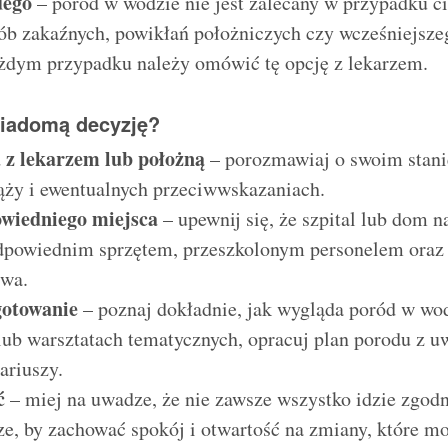
dego
– poród w wodzie nie jest zalecany w przypadku c
ób zakaźnych, powikłań położniczych czy wcześniejsze
ażdym przypadku należy omówić tę opcję z lekarzem.
wiadomą decyzję?
 z lekarzem lub położną
– porozmawiaj o swoim stani
ąży i ewentualnych przeciwwskazaniach.
wiedniego miejsca
– upewnij się, że szpital lub dom n
dpowiednim sprzętem, przeszkolonym personelem oraz
twa.
gotowanie
– poznaj dokładnie, jak wygląda poród w wod
lub warsztatach tematycznych, opracuj plan porodu z 
ariuszy.
ć
– miej na uwadze, że nie zawsze wszystko idzie zgodn
e, by zachować spokój i otwartość na zmiany, które mo