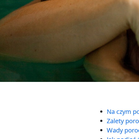
Na czym po
Zalety por
Wady poro