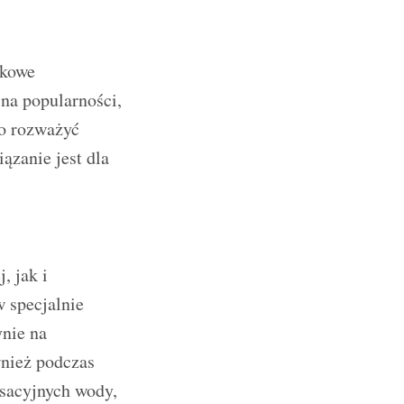
tkowe
 na popularności,
to rozważyć
ązanie jest dla
, jak i
w specjalnie
nie na
wnież podczas
ksacyjnych wody,