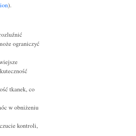
ion
).
rozluźnić
 może ograniczyć
wiejsze
skuteczność
ość tkanek, co
móc w obniżeniu
czucie kontroli,