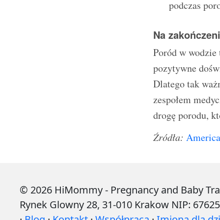
podczas por
Na zakończen
Poród w wodzie 
pozytywne doświa
Dlatego tak ważn
zespołem medycz
drogę porodu, kt
Źródła:
America
© 2026 HiMommy - Pregnancy and Baby Tracke
Rynek Glowny 28, 31-010 Krakow NIP: 6762
·
Blog
·
Kontakt
·
Współpraca
·
Imiona dla dzi