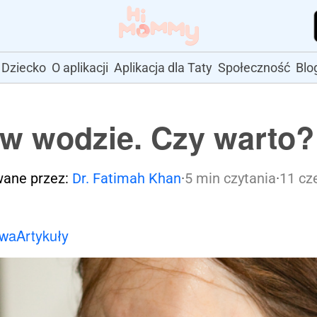
Dziecko
O aplikacji
Aplikacja dla Taty
Społeczność
Blo
w wodzie. Czy warto?
wane przez:
Dr. Fatimah Khan
·
5 min czytania
·
11 cz
owa
Artykuły