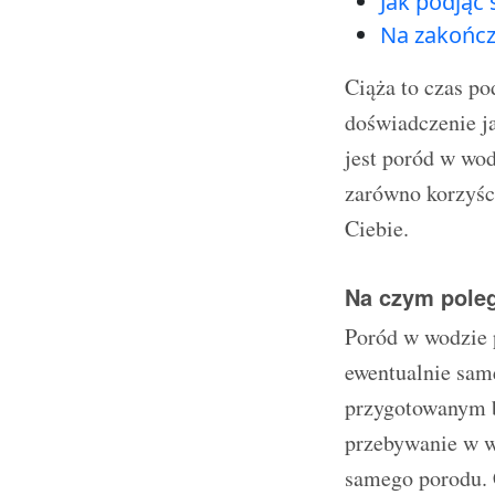
Jak podjąć
Na zakończ
Ciąża to czas po
doświadczenie ja
jest poród w wod
zarówno korzyści
Ciebie.
Na czym pole
Poród w wodzie 
ewentualnie same
przygotowanym b
przebywanie w w
samego porodu. 