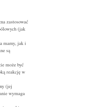
żna zastosować
bólowych (jak
la mamy, jak i
żne są
zie może być
bką reakcję w
ny (jej
kłanie wymaga