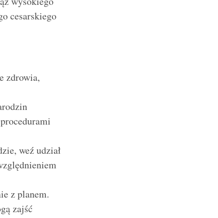
iąż wysokiego
go cesarskiego
e zdrowia,
arodzin
 procedurami
zie, weź udział
uwzględnieniem
ie z planem.
gą zajść