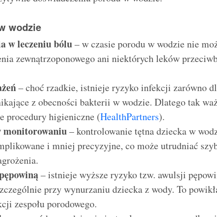
w wodzie
a w leczeniu bólu
– w czasie porodu w wodzie nie mo
enia zewnątrzoponowego ani niektórych leków przeciw
ażeń
– choć rzadkie, istnieje ryzyko infekcji zarówno d
ikające z obecności bakterii w wodzie. Dlatego tak wa
e procedury higieniczne (
HealthPartners
).
w monitorowaniu
– kontrolowanie tętna dziecka w wod
mplikowane i mniej precyzyjne, co może utrudniać szy
agrożenia.
 pępowiną
– istnieje wyższe ryzyko tzw. awulsji pępowi
szczególnie przy wynurzaniu dziecka z wody. To powi
kcji zespołu porodowego.