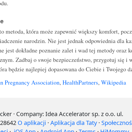
odu.
ie
to metoda, która może zapewnić większy komfort, poczu
dczenie narodzin. Nie jest jednak odpowiednia dla każ
e jest dokładne poznanie zalet i wad tej metody oraz k
nym. Zadbaj o swoje bezpieczeństwo, przygotuj się i w
óra będzie najlepiej dopasowana do Ciebie i Twojego d
n Pregnancy Association
,
HealthPartners
,
Wikipedia
r · Company: Idea Accelerator sp. z o.o. ul.
528642
O aplikacji
·
Aplikacja dla Taty
·
Społecznoś
eci
·
iOS App
·
Android App
·
Terms
·
HiMommy