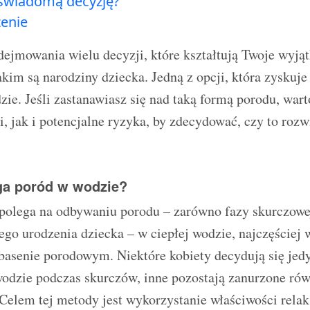
 świadomą decyzję?
enie
dejmowania wielu decyzji, które kształtują Twoje wyją
kim są narodziny dziecka. Jedną z opcji, która zyskuje
zie. Jeśli zastanawiasz się nad taką formą porodu, war
, jak i potencjalne ryzyka, by zdecydować, czy to rozwi
ga poród w wodzie?
polega na odbywaniu porodu – zarówno fazy skurczowej
go urodzenia dziecka – w ciepłej wodzie, najczęściej 
asenie porodowym. Niektóre kobiety decydują się jedy
odzie podczas skurczów, inne pozostają zanurzone ró
Celem tej metody jest wykorzystanie właściwości rela