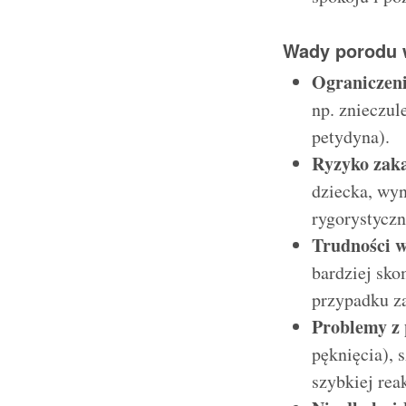
Wady porodu 
Ograniczeni
np. znieczul
petydyna).
Ryzyko zak
dziecka, wyn
rygorystyczn
Trudności 
bardziej sko
przypadku z
Problemy z
pęknięcia), 
szybkiej rea