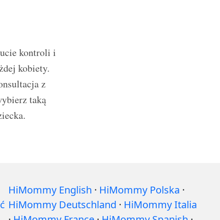
cie kontroli i
dej kobiety.
onsultacja z
ybierz taką
ziecka.
HiMommy English
·
HiMommy Polska
·
ć
HiMommy Deutschland
·
HiMommy Italia
·
HiMommy France
·
HiMommy Spanish
·