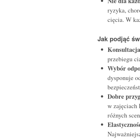
Nie dla każ
ryzyka, chor
cięcia. W k
Jak podjąć ś
Konsultacja
przebiegu ci
Wybór odpo
dysponuje o
bezpieczeńs
Dobre przy
w zajęciach 
różnych scen
Elastycznoś
Najważniejsz