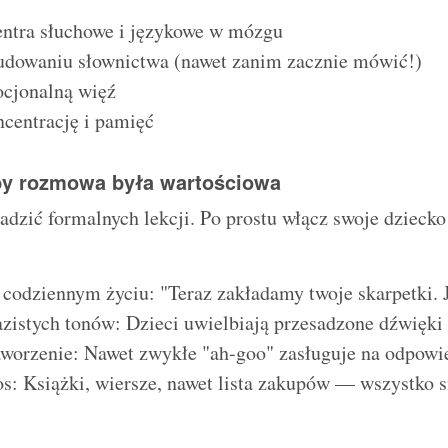
entra słuchowe i językowe w mózgu
dowaniu słownictwa (nawet zanim zacznie mówić!)
cjonalną więź
centrację i pamięć
by rozmowa była wartościowa
dzić formalnych lekcji. Po prostu włącz swoje dziecko
codziennym życiu: "Teraz zakładamy twoje skarpetki. J
istych tonów: Dzieci uwielbiają przesadzone dźwięki
aworzenie: Nawet zwykłe "ah-goo" zasługuje na odpowi
os: Książki, wiersze, nawet lista zakupów — wszystko si