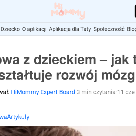
Dziecko
O aplikacji
Aplikacja dla Taty
Społeczność
Blo
a z dzieckiem – jak 
ształtuje rozwój mózg
wał:
HiMommy Expert Board
·
3 min czytania
·
11 cze
owa
Artykuły