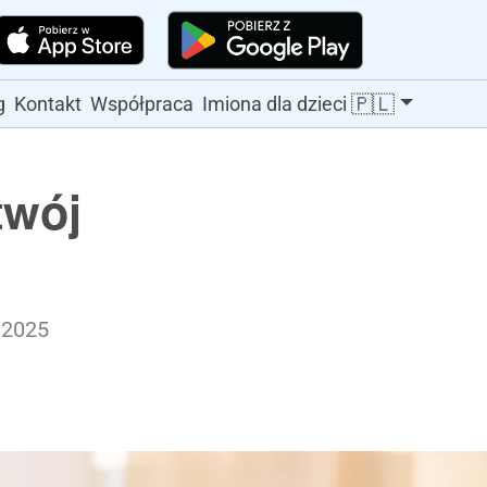
🇵🇱
g
Kontakt
Współpraca
Imiona dla dzieci
twój
 2025