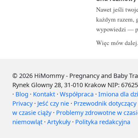
Nawet jeśli twoj
każdym razem, g
wypowiedzi — p
Więc mów dalej.
© 2026 HiMommy - Pregnancy and Baby Tracke
Rynek Glowny 28, 31-010 Krakow NIP: 6762
·
Blog
·
Kontakt
·
Współpraca
·
Imiona dla dzi
Privacy
·
Jeść czy nie
·
Przewodnik dotyczący ż
w czasie ciąży
·
Problemy zdrowotne w czasie
niemowląt
·
Artykuły
·
Polityka redakcyjna