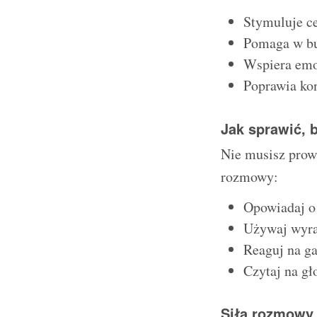
Stymuluje c
Pomaga w bu
Wspiera emo
Poprawia kon
Jak sprawić, 
Nie musisz prowa
rozmowy:
Opowiadaj o 
Używaj wyraz
Reaguj na g
Czytaj na gł
Siła rozmowy