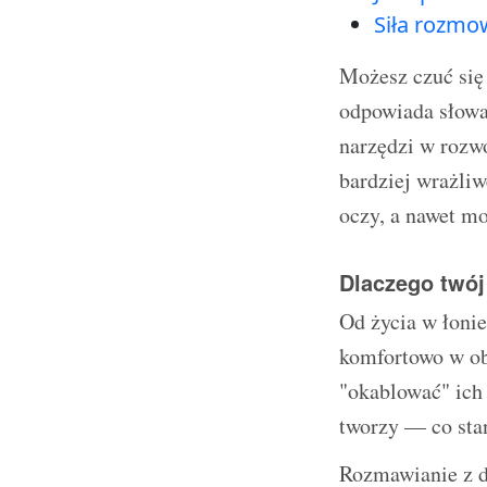
Siła rozmo
Możesz czuć się 
odpowiada słowam
narzędzi w rozwo
bardziej wrażliw
oczy, a nawet m
Dlaczego twój
Od życia w łonie
komfortowo w ob
"okablować" ich
tworzy — co sta
Rozmawianie z 