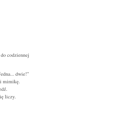
 do codziennej
edna... dwie!"
 i mimikę.
edź.
ę liczy.