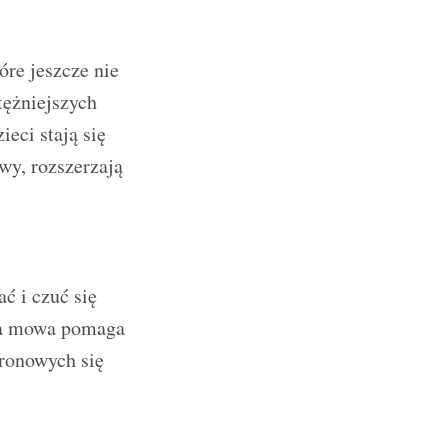
óre jeszcze nie
tężniejszych
eci stają się
wy, rozszerzają
ć i czuć się
ja mowa pomaga
uronowych się