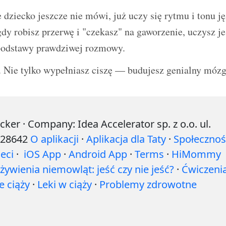
e dziecko jeszcze nie mówi, już uczy się rytmu i tonu j
dy robisz przerwę i "czekasz" na gaworzenie, uczysz 
odstawy prawdziwej rozmowy.
 Nie tylko wypełniasz ciszę — budujesz genialny mózg
r · Company: Idea Accelerator sp. z o.o. ul.
528642
O aplikacji
·
Aplikacja dla Taty
·
Społecznoś
eci
·
iOS App
·
Android App
·
Terms
·
HiMommy
ywienia niemowląt: jeść czy nie jeść?
·
Ćwiczeni
 ciąży
·
Leki w ciąży
·
Problemy zdrowotne