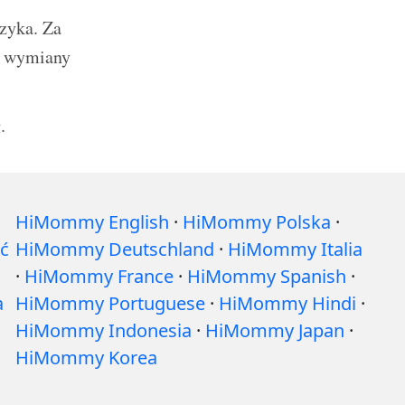
ęzyka. Za
je wymiany
.
HiMommy English
·
HiMommy Polska
·
ć
HiMommy Deutschland
·
HiMommy Italia
·
HiMommy France
·
HiMommy Spanish
·
a
HiMommy Portuguese
·
HiMommy Hindi
·
HiMommy Indonesia
·
HiMommy Japan
·
HiMommy Korea