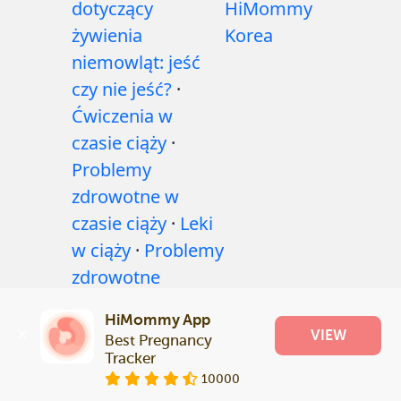
dotyczący
HiMommy
żywienia
Korea
niemowląt: jeść
czy nie jeść?
·
Ćwiczenia w
czasie ciąży
·
Problemy
zdrowotne w
czasie ciąży
·
Leki
w ciąży
·
Problemy
zdrowotne
niemowląt
·
HiMommy App
Artykuły
·
Polityka
VIEW
Best Pregnancy 
redakcyjna
Tracker
10000