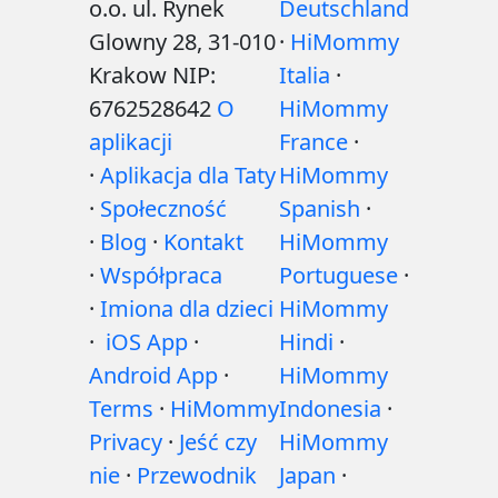
o.o. ul. Rynek
Deutschland
Glowny 28, 31-010
·
HiMommy
Krakow NIP:
Italia
·
6762528642
O
HiMommy
aplikacji
France
·
·
Aplikacja dla Taty
HiMommy
·
Społeczność
Spanish
·
·
Blog
·
Kontakt
HiMommy
·
Współpraca
Portuguese
·
·
Imiona dla dzieci
HiMommy
·
iOS App
·
Hindi
·
Android App
·
HiMommy
Terms
·
HiMommy
Indonesia
·
Privacy
·
Jeść czy
HiMommy
nie
·
Przewodnik
Japan
·