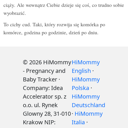
ciąży. Ale wewnątrz Ciebie dzieje się coś, co trudno sobie
wyobrazić.
To cichy cud. Taki, który rozwija się komórka po
komórce, godzina po godzinie, dzień po dniu.
© 2026 HiMommy
HiMommy
- Pregnancy and
English
·
Baby Tracker ·
HiMommy
Company: Idea
Polska
·
Accelerator sp. z
HiMommy
o.o. ul. Rynek
Deutschland
Glowny 28, 31-010
·
HiMommy
Krakow NIP:
Italia
·