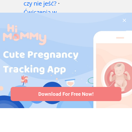
czy nie jeść?
·
Ćwiczenia w
czasie ciąży
·
Problemy
zdrowotne w
czasie ciąży
·
Leki
w ciąży
·
Problemy
zdrowotne
niemowląt
·
Artykuły
·
Polityka
redakcyjna
Download For Free Now!