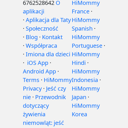
6762528642
O
HiMommy
aplikacji
France
·
·
Aplikacja dla Taty
HiMommy
·
Społeczność
Spanish
·
·
Blog
·
Kontakt
HiMommy
·
Współpraca
Portuguese
·
·
Imiona dla dzieci
HiMommy
·
iOS App
·
Hindi
·
Android App
·
HiMommy
Terms
·
HiMommy
Indonesia
·
Privacy
·
Jeść czy
HiMommy
nie
·
Przewodnik
Japan
·
dotyczący
HiMommy
żywienia
Korea
niemowląt: jeść