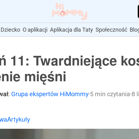
Dziecko
O aplikacji
Aplikacja dla Taty
Społeczność
Blo
ń 11: Twardniejące koś
nie mięśni
wał:
Grupa ekspertów HiMommy
·
5 min czytania
·
8 
owa
Artykuły