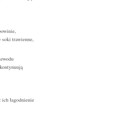
powinie,
 soki trawienne,
rzewodu
 kontynuują
 ich łagodnienie