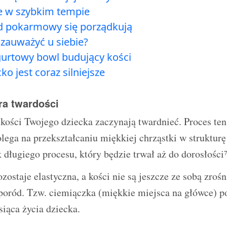
ie w szybkim tempie
ład pokarmowy się porządkują
zauważyć u siebie?
ogurtowy bowl budujący kości
ko jest coraz silniejsze
ra twardości
kości Twojego dziecka zaczynają twardnieć. Proces te
lega na przekształcaniu miękkiej chrząstki w strukturę
 długiego procesu, który będzie trwał aż do dorosłości⁷
zostaje elastyczna, a kości nie są jeszcze ze sobą zrośn
poród. Tzw. ciemiączka (miękkie miejsca na główce) p
iąca życia dziecka.