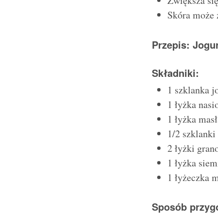
Zwiększa si
Skóra może 
Przepis: Jogu
Składniki:
1 szklanka j
1 łyżka nasi
1 łyżka mas
1/2 szklanki
2 łyżki gran
1 łyżka siem
1 łyżeczka m
Sposób przyg