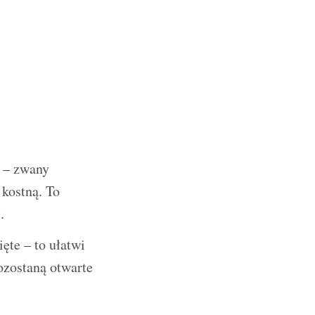
n – zwany
 kostną. To
.
ięte – to ułatwi
ozostaną otwarte