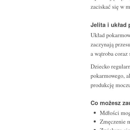
zaciskać się w m
Jelita i ukła
Układ pokarmowy 
zaczynają przes
a wątroba coraz s
Dziecko regularn
pokarmowego, al
produkcję moczu
Co możesz za
Mdłości mogą
Zmęczenie mo