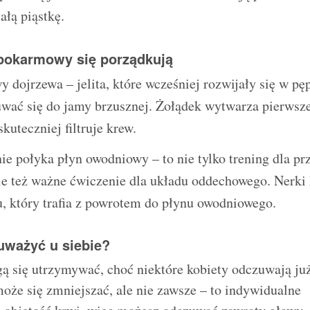
ałą piąstkę.
d pokarmowy się porządkują
dojrzewa – jelita, które wcześniej rozwijały się w pę
uwać się do jamy brzusznej. Żołądek wytwarza pierwsze
kuteczniej filtruje krew.
ie połyka płyn owodniowy – to nie tylko trening dla p
e też ważne ćwiczenie dla układu oddechowego. Nerki
, który trafia z powrotem do płynu owodniowego.
uważyć u siebie?
 się utrzymywać, choć niektóre kobiety odczuwają już
że się zmniejszać, ale nie zawsze – to indywidualne