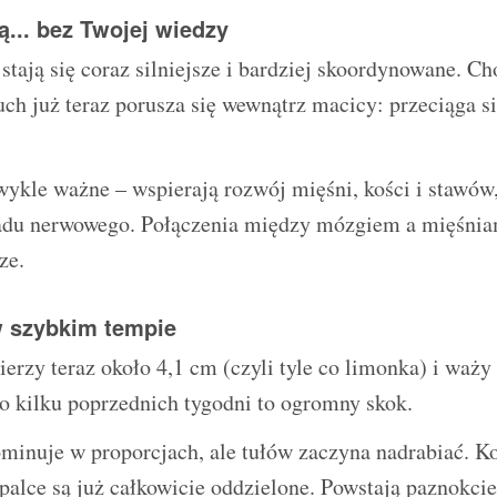
ą... bez Twojej wiedzy
stają się coraz silniejsze i bardziej skoordynowane. Ch
uch już teraz porusza się wewnątrz macicy: przeciąga si
wykle ważne – wspierają rozwój mięśni, kości i stawów,
adu nerwowego. Połączenia między mózgiem a mięśniam
ze.
w szybkim tempie
erzy teraz około 4,1 cm (czyli tyle co limonka) i waż
 kilku poprzednich tygodni to ogromny skok.
minuje w proporcjach, ale tułów zaczyna nadrabiać. K
 palce są już całkowicie oddzielone. Powstają paznokci