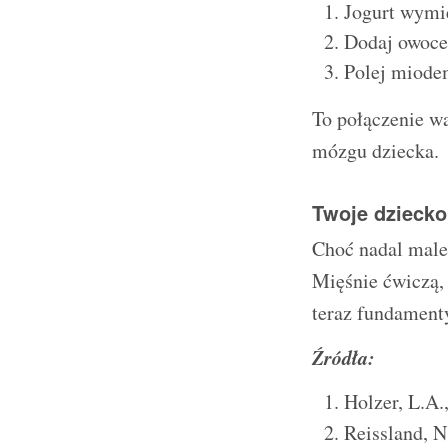
Jogurt wymie
Dodaj owoce,
Polej miode
To połączenie wa
mózgu dziecka.
Twoje dziecko 
Choć nadal maleń
Mięśnie ćwiczą, 
teraz fundamenty
Źródła:
Holzer, L.A.,
Reissland, N.