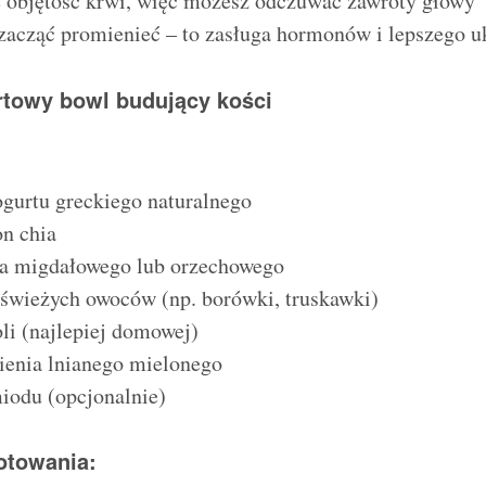
ę objętość krwi, więc możesz odczuwać zawroty głowy
zacząć promienieć – to zasługa hormonów i lepszego u
rtowy bowl budujący kości
ogurtu greckiego naturalnego
on chia
ła migdałowego lub orzechowego
 świeżych owoców (np. borówki, truskawki)
oli (najlepiej domowej)
ienia lnianego mielonego
iodu (opcjonalnie)
otowania: