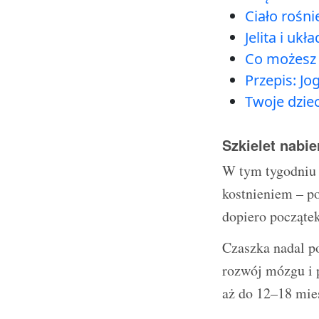
Ciało rośn
Jelita i uk
Co możesz 
Przepis: J
Twoje dziec
Szkielet nabie
W tym tygodniu 
kostnieniem – po
dopiero początek
Czaszka nadal po
rozwój mózgu i 
aż do 12–18 mies