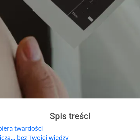
Spis treści
biera twardości
czą... bez Twojej wiedzy