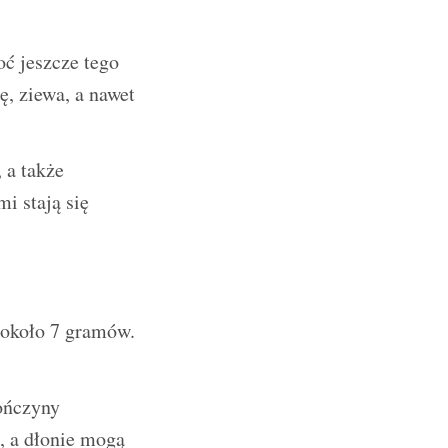
oć jeszcze tego
ę, ziewa, a nawet
 a także
i stają się
y około 7 gramów.
ończyny
e, a dłonie mogą