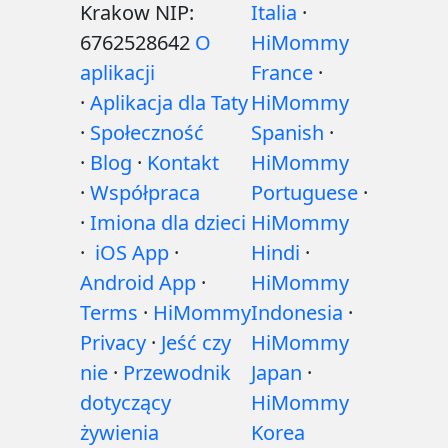
Krakow NIP:
Italia
·
6762528642
O
HiMommy
aplikacji
France
·
·
Aplikacja dla Taty
HiMommy
·
Społeczność
Spanish
·
·
Blog
·
Kontakt
HiMommy
·
Współpraca
Portuguese
·
·
Imiona dla dzieci
HiMommy
·
iOS App
·
Hindi
·
Android App
·
HiMommy
Terms
·
HiMommy
Indonesia
·
Privacy
·
Jeść czy
HiMommy
nie
·
Przewodnik
Japan
·
dotyczący
HiMommy
żywienia
Korea