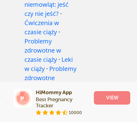
niemowląt: jeść
czy nie jeść?
·
Ćwiczenia w
czasie ciąży
·
Problemy
zdrowotne w
czasie ciąży
·
Leki
w ciąży
·
Problemy
zdrowotne
niemowląt
·
HiMommy App
Artykuły
·
Polityka
VIEW
Best Pregnancy 
redakcyjna
Tracker
10000