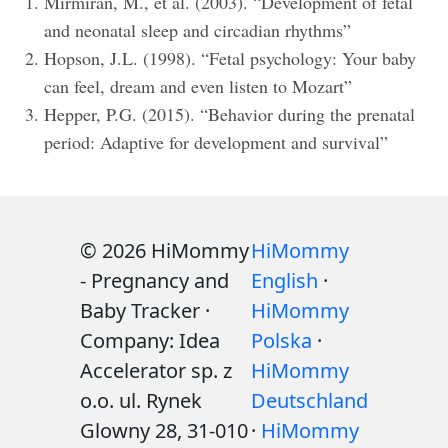
Mirmiran, M., et al. (2003). “Development of fetal
and neonatal sleep and circadian rhythms”
Hopson, J.L. (1998). “Fetal psychology: Your baby
can feel, dream and even listen to Mozart”
Hepper, P.G. (2015). “Behavior during the prenatal
period: Adaptive for development and survival”
© 2026 HiMommy
HiMommy
- Pregnancy and
English
·
Baby Tracker ·
HiMommy
Company: Idea
Polska
·
Accelerator sp. z
HiMommy
o.o. ul. Rynek
Deutschland
Glowny 28, 31-010
·
HiMommy