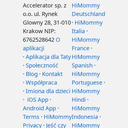
Accelerator sp. z
HiMommy
o.o. ul. Rynek
Deutschland
Glowny 28, 31-010
·
HiMommy
Krakow NIP:
Italia
·
6762528642
O
HiMommy
aplikacji
France
·
·
Aplikacja dla Taty
HiMommy
·
Społeczność
Spanish
·
·
Blog
·
Kontakt
HiMommy
·
Współpraca
Portuguese
·
·
Imiona dla dzieci
HiMommy
·
iOS App
·
Hindi
·
Android App
·
HiMommy
Terms
·
HiMommy
Indonesia
·
Privacy
·
Jeść czy
HiMommy