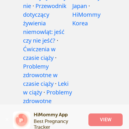
nie
·
Przewodnik
Japan
·
dotyczący
HiMommy
żywienia
Korea
niemowląt: jeść
czy nie jeść?
·
Ćwiczenia w
czasie ciąży
·
Problemy
zdrowotne w
czasie ciąży
·
Leki
w ciąży
·
Problemy
zdrowotne
niemowląt
·
HiMommy App
Artykuły
·
Polityka
VIEW
Best Pregnancy 
redakcyjna
Tracker