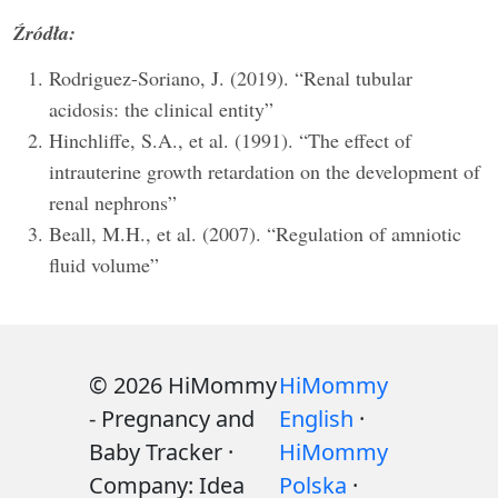
Źródła:
Rodriguez-Soriano, J. (2019). “Renal tubular
acidosis: the clinical entity”
Hinchliffe, S.A., et al. (1991). “The effect of
intrauterine growth retardation on the development of
renal nephrons”
Beall, M.H., et al. (2007). “Regulation of amniotic
fluid volume”
© 2026 HiMommy
HiMommy
- Pregnancy and
English
·
Baby Tracker ·
HiMommy
Company: Idea
Polska
·