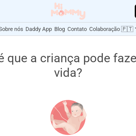
🇵🇹
Sobre nós
Daddy App
Blog
Contato
Colaboração
é que a criança pode faz
vida?