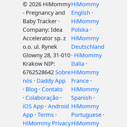
© 2026 HiMommy
HiMommy
- Pregnancy and
English
·
Baby Tracker ·
HiMommy
Company: Idea
Polska
·
Accelerator sp. z
HiMommy
o.o. ul. Rynek
Deutschland
Glowny 28, 31-010
·
HiMommy
Krakow NIP:
Italia
·
6762528642
Sobre
HiMommy
nós
·
Daddy App
France
·
·
Blog
·
Contato
HiMommy
·
Colaboração
·
Spanish
·
iOS App
·
Android
HiMommy
App
·
Terms
·
Portuguese
·
HiMommy Privacy
HiMommy