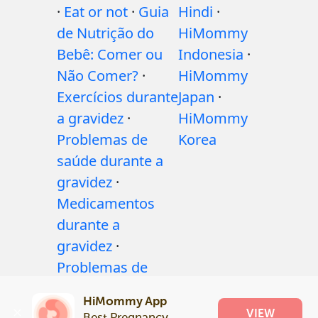
·
Eat or not
·
Guia
Hindi
·
de Nutrição do
HiMommy
Bebê: Comer ou
Indonesia
·
Não Comer?
·
HiMommy
Exercícios durante
Japan
·
a gravidez
·
HiMommy
Problemas de
Korea
saúde durante a
gravidez
·
Medicamentos
durante a
gravidez
·
Problemas de
saúde do bebê
·
HiMommy App
Articles
·
Politica
VIEW
Best Pregnancy 