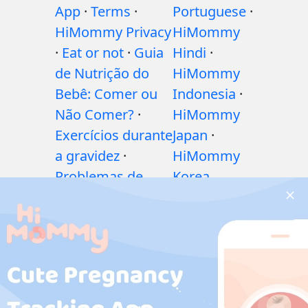
App
·
Terms
·
Portuguese
·
HiMommy Privacy
HiMommy
·
Eat or not
·
Guia
Hindi
·
de Nutrição do
HiMommy
Bebê: Comer ou
Indonesia
·
Não Comer?
·
HiMommy
Exercícios durante
Japan
·
a gravidez
·
HiMommy
Problemas de
Korea
saúde durante a
gravidez
·
Medicamentos
durante a
gravidez
·
Problemas de