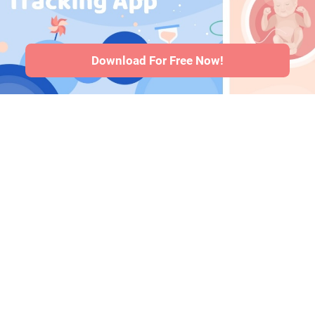
saúde do bebê
·
Articles
·
Politica
editorial
Download For Free Now!