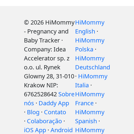
© 2026 HiMommy
HiMommy
- Pregnancy and
English
·
Baby Tracker ·
HiMommy
Company: Idea
Polska
·
Accelerator sp. z
HiMommy
o.o. ul. Rynek
Deutschland
Glowny 28, 31-010
·
HiMommy
Krakow NIP:
Italia
·
6762528642
Sobre
HiMommy
nós
·
Daddy App
France
·
·
Blog
·
Contato
HiMommy
·
Colaboração
·
Spanish
·
iOS App
·
Android
HiMommy