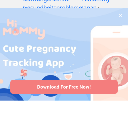
Gesundheitsprobleme
Japan
·
während der
HiMommy
Schwangerschaft
·
Korea
Medikamente
während der
Schwangerschaft
·
Gesundheitsprobleme
bei Babys
·
Artikel
·
Redaktionelle
Richtlinie
Download For Free Now!