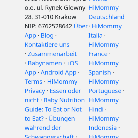
o.o. ul. Rynek Glowny
HiMommy
28, 31-010 Krakow
Deutschland
NIP: 6762528642
Über
·
HiMommy
App
·
Blog
·
Italia
·
Kontaktiere uns
HiMommy
·
Zusammenarbeit
France
·
·
Babynamen
·
iOS
HiMommy
App
·
Android App
·
Spanish
·
Terms
·
HiMommy
HiMommy
Privacy
·
Essen oder
Portuguese
·
nicht
·
Baby Nutrition
HiMommy
Guide: To Eat or Not
Hindi
·
to Eat?
·
Übungen
HiMommy
während der
Indonesia
·
Schwangerschaft
·
HiMommy