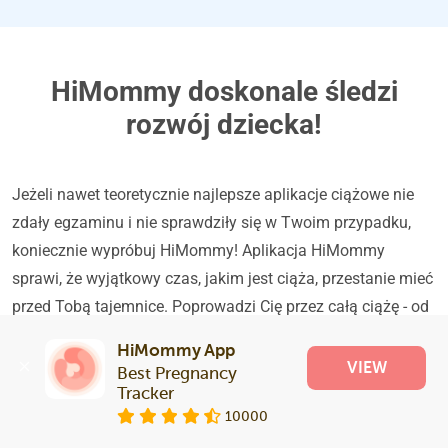
HiMommy doskonale śledzi
rozwój dziecka!
Jeżeli nawet teoretycznie najlepsze aplikacje ciążowe nie
zdały egzaminu i nie sprawdziły się w Twoim przypadku,
koniecznie wypróbuj HiMommy! Aplikacja HiMommy
sprawi, że wyjątkowy czas, jakim jest ciąża, przestanie mieć
przed Tobą tajemnice. Poprowadzi Cię przez całą ciążę - od
momentu, gdy test ciążowy pokazał Ci dwie kreski, do
HiMommy App
"przemiany" przyszłej mamy w mamę noworodka.
VIEW
Best Pregnancy 
Tracker
HiMommy - ciąża dzień po dniu,
10000
tydzień po tygodniu!