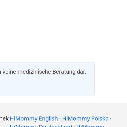
n keine medizinische Beratung dar.
ynek
HiMommy English
·
HiMommy Polska
·
HiMommy Deutschland
·
HiMommy