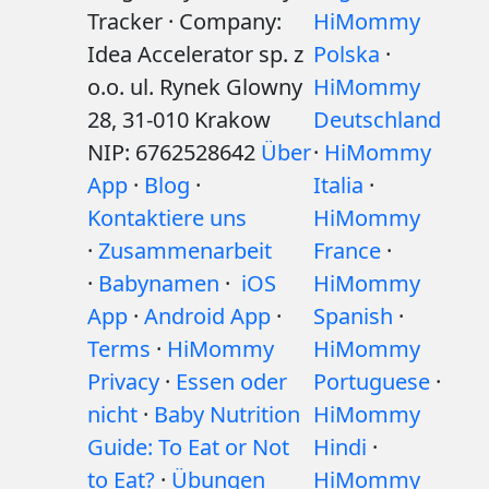
Tracker · Company:
HiMommy
Idea Accelerator sp. z
Polska
·
o.o. ul. Rynek Glowny
HiMommy
28, 31-010 Krakow
Deutschland
NIP: 6762528642
Über
·
HiMommy
App
·
Blog
·
Italia
·
Kontaktiere uns
HiMommy
·
Zusammenarbeit
France
·
·
Babynamen
·
iOS
HiMommy
App
·
Android App
·
Spanish
·
Terms
·
HiMommy
HiMommy
Privacy
·
Essen oder
Portuguese
·
nicht
·
Baby Nutrition
HiMommy
Guide: To Eat or Not
Hindi
·
to Eat?
·
Übungen
HiMommy