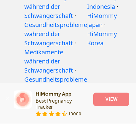
während der
Indonesia
·
Schwangerschaft
·
HiMommy
Gesundheitsprobleme
Japan
·
während der
HiMommy
Schwangerschaft
·
Korea
Medikamente
während der
Schwangerschaft
·
Gesundheitsprobleme
bei Babys
·
Artikel
·
HiMommy App
Redaktionelle
VIEW
Best Pregnancy 
Richtlinie
Tracker
10000