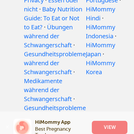
Privacy
·
Essen oder
Portuguese
·
nicht
·
Baby Nutrition
HiMommy
Guide: To Eat or Not
Hindi
·
to Eat?
·
Übungen
HiMommy
während der
Indonesia
·
Schwangerschaft
·
HiMommy
Gesundheitsprobleme
Japan
·
während der
HiMommy
Schwangerschaft
·
Korea
Medikamente
während der
Schwangerschaft
·
Gesundheitsprobleme
bei Babys
·
Artikel
·
HiMommy App
Redaktionelle
VIEW
Best Pregnancy 