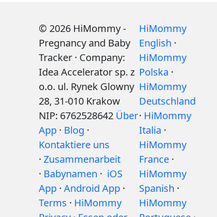
© 2026 HiMommy -
HiMommy
Pregnancy and Baby
English
·
Tracker · Company:
HiMommy
Idea Accelerator sp. z
Polska
·
o.o. ul. Rynek Glowny
HiMommy
28, 31-010 Krakow
Deutschland
NIP: 6762528642
Über
·
HiMommy
App
·
Blog
·
Italia
·
Kontaktiere uns
HiMommy
·
Zusammenarbeit
France
·
·
Babynamen
·
iOS
HiMommy
App
·
Android App
·
Spanish
·
Terms
·
HiMommy
HiMommy