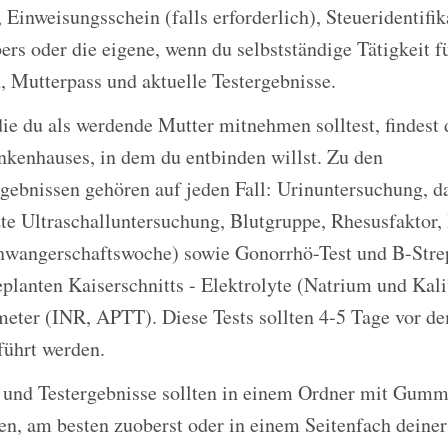
 Einweisungsschein (falls erforderlich), Steueridentif
ers oder die eigene, wenn du selbstständige Tätigkeit fü
 Mutterpass und aktuelle Testergebnisse.
die du als werdende Mutter mitnehmen solltest, findest 
nkenhauses, in dem du entbinden willst. Zu den
ebnissen gehören auf jeden Fall: Urinuntersuchung, da
tzte Ultraschalluntersuchung, Blutgruppe, Rhesusfaktor
chwangerschaftswoche) sowie Gonorrhö-Test und B-Stre
eplanten Kaiserschnitts - Elektrolyte (Natrium und Ka
eter (INR, APTT). Diese Tests sollten 4-5 Tage vor d
führt werden.
und Testergebnisse sollten in einem Ordner mit Gum
n, am besten zuoberst oder in einem Seitenfach deiner