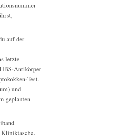
ikationsnummer
hrst,
du auf der
s letzte
, HBS-Antikörper
ptokokken-Test.
lium) und
em geplanten
miband
 Kliniktasche.