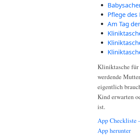
Babysachen 
Pflege de
Am Tag der
Kliniktasch
Kliniktasch
Kliniktasch
Kliniktasche für
werdende Mutter 
eigentlich brauc
Kind erwarten od
ist.
App Checkliste 
App herunter