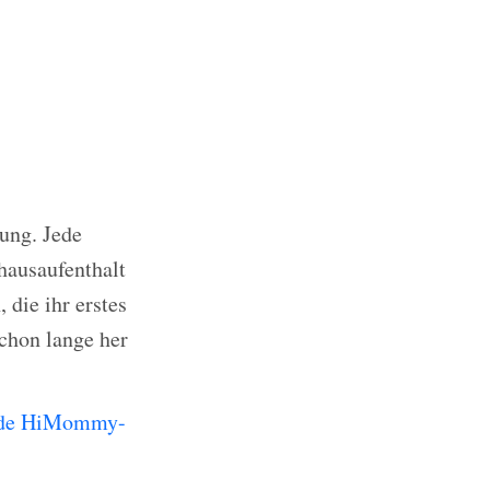
rung. Jede
hausaufenthalt
 die ihr erstes
chon lange her
 Lade HiMommy-