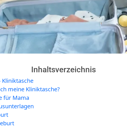
Inhaltsverzeichnis
- Kliniktasche
ich meine Kliniktasche?
he für Mama
usunterlagen
burt
eburt