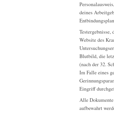
Personalausweis,
deines Arbeitgeb
Entbindungsplan,
Testergebnisse, 
Website des Kra
Untersuchungserg
Blutbild, die le
(nach der 32. S
Im Falle eines g
Gerinnungsparam
Eingriff durchge
Alle Dokumente 
aufbewahrt werde