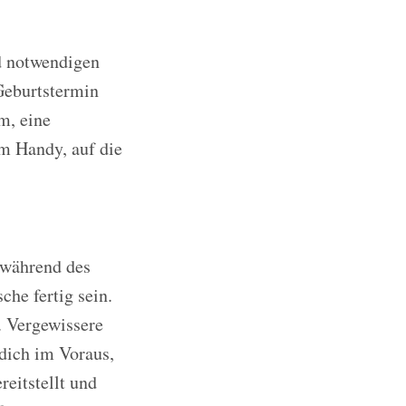
nd notwendigen
Geburtstermin
m, eine
m Handy, auf die
 während des
che fertig sein.
. Vergewissere
 dich im Voraus,
eitstellt und