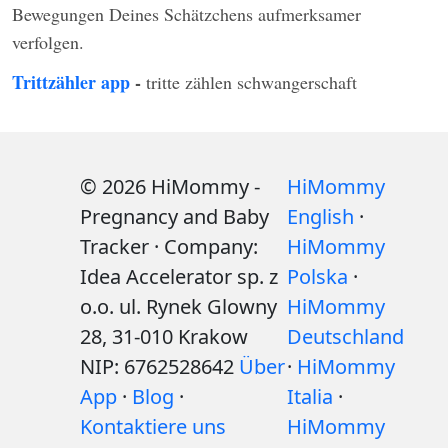
Bewegungen Deines Schätzchens aufmerksamer
verfolgen.
Trittzähler app
-
tritte zählen schwangerschaft
© 2026 HiMommy -
HiMommy
Pregnancy and Baby
English
·
Tracker · Company:
HiMommy
Idea Accelerator sp. z
Polska
·
o.o. ul. Rynek Glowny
HiMommy
28, 31-010 Krakow
Deutschland
NIP: 6762528642
Über
·
HiMommy
App
·
Blog
·
Italia
·
Kontaktiere uns
HiMommy