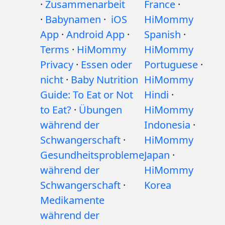
·
Zusammenarbeit
France
·
·
Babynamen
·
iOS
HiMommy
App
·
Android App
·
Spanish
·
Terms
·
HiMommy
HiMommy
Privacy
·
Essen oder
Portuguese
·
nicht
·
Baby Nutrition
HiMommy
Guide: To Eat or Not
Hindi
·
to Eat?
·
Übungen
HiMommy
während der
Indonesia
·
Schwangerschaft
·
HiMommy
Gesundheitsprobleme
Japan
·
während der
HiMommy
Schwangerschaft
·
Korea
Medikamente
während der