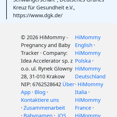
Kreuz für Gesundheit e.V.,
https://www.dgk.de/
© 2026 HiMommy -
HiMommy
Pregnancy and Baby
English
·
Tracker · Company:
HiMommy
Idea Accelerator sp. z
Polska
·
o.o. ul. Rynek Glowny
HiMommy
28, 31-010 Krakow
Deutschland
NIP: 6762528642
Über
·
HiMommy
App
·
Blog
·
Italia
·
Kontaktiere uns
HiMommy
·
Zusammenarbeit
France
·
·
Babynamen
·
iOS
HiMommy