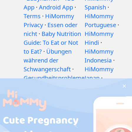
App
·
Android App
·
Spanish
·
Terms
·
HiMommy
HiMommy
Privacy
·
Essen oder
Portuguese
·
nicht
·
Baby Nutrition
HiMommy
Guide: To Eat or Not
Hindi
·
to Eat?
·
Übungen
HiMommy
während der
Indonesia
·
Schwangerschaft
·
HiMommy
Gesundheitsprobleme
Japan
·
während der
HiMommy
Schwangerschaft
·
Korea
Medikamente
während der
Schwangerschaft
·
Gesundheitsprobleme