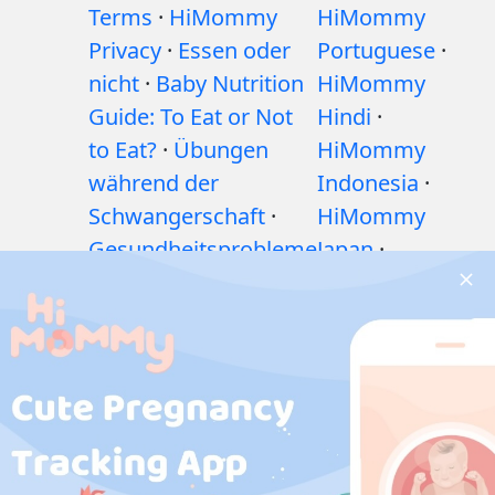
Terms
·
HiMommy
HiMommy
Privacy
·
Essen oder
Portuguese
·
nicht
·
Baby Nutrition
HiMommy
Guide: To Eat or Not
Hindi
·
to Eat?
·
Übungen
HiMommy
während der
Indonesia
·
Schwangerschaft
·
HiMommy
Gesundheitsprobleme
Japan
·
während der
HiMommy
Schwangerschaft
·
Korea
Medikamente
während der
Schwangerschaft
·
Gesundheitsprobleme
bei Babys
·
Artikel
·