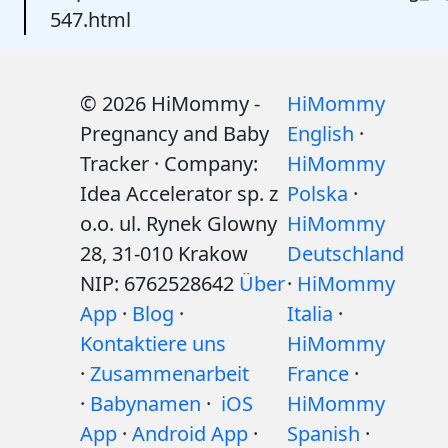
547.html
© 2026 HiMommy -
HiMommy
Pregnancy and Baby
English
·
Tracker · Company:
HiMommy
Idea Accelerator sp. z
Polska
·
o.o. ul. Rynek Glowny
HiMommy
28, 31-010 Krakow
Deutschland
NIP: 6762528642
Über
·
HiMommy
App
·
Blog
·
Italia
·
Kontaktiere uns
HiMommy
·
Zusammenarbeit
France
·
·
Babynamen
·
iOS
HiMommy
App
·
Android App
·
Spanish
·