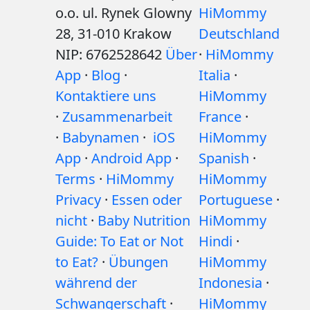
o.o. ul. Rynek Glowny
HiMommy
28, 31-010 Krakow
Deutschland
NIP: 6762528642
Über
·
HiMommy
App
·
Blog
·
Italia
·
Kontaktiere uns
HiMommy
·
Zusammenarbeit
France
·
·
Babynamen
·
iOS
HiMommy
App
·
Android App
·
Spanish
·
Terms
·
HiMommy
HiMommy
Privacy
·
Essen oder
Portuguese
·
nicht
·
Baby Nutrition
HiMommy
Guide: To Eat or Not
Hindi
·
to Eat?
·
Übungen
HiMommy
während der
Indonesia
·
Schwangerschaft
·
HiMommy