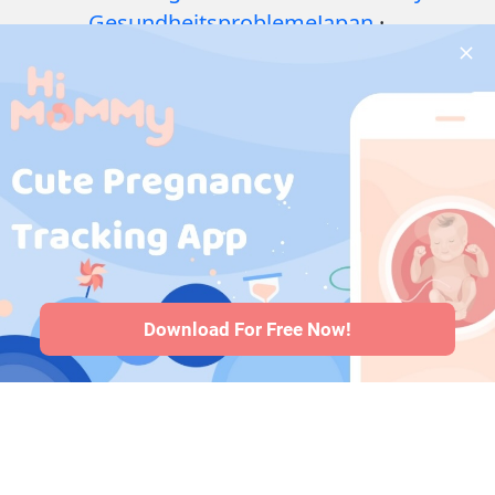
Gesundheitsprobleme
Japan
·
während der
HiMommy
Schwangerschaft
·
Korea
Medikamente
während der
Schwangerschaft
·
Gesundheitsprobleme
bei Babys
·
Artikel
·
Redaktionelle
Richtlinie
Download For Free Now!