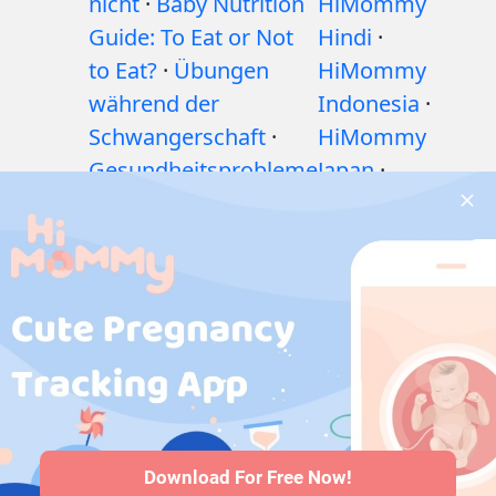
nicht
·
Baby Nutrition
HiMommy
Guide: To Eat or Not
Hindi
·
to Eat?
·
Übungen
HiMommy
während der
Indonesia
·
Schwangerschaft
·
HiMommy
Gesundheitsprobleme
Japan
·
während der
HiMommy
Schwangerschaft
·
Korea
Medikamente
während der
Schwangerschaft
·
Gesundheitsprobleme
bei Babys
·
Artikel
·
Redaktionelle
Richtlinie
Download For Free Now!