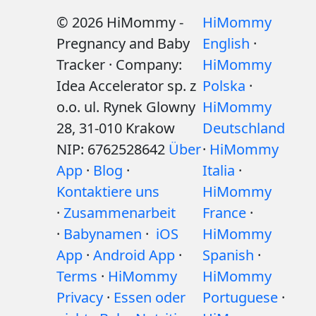
© 2026 HiMommy -
HiMommy
Pregnancy and Baby
English
·
Tracker · Company:
HiMommy
Idea Accelerator sp. z
Polska
·
o.o. ul. Rynek Glowny
HiMommy
28, 31-010 Krakow
Deutschland
NIP: 6762528642
Über
·
HiMommy
App
·
Blog
·
Italia
·
Kontaktiere uns
HiMommy
·
Zusammenarbeit
France
·
·
Babynamen
·
iOS
HiMommy
App
·
Android App
·
Spanish
·
Terms
·
HiMommy
HiMommy
Privacy
·
Essen oder
Portuguese
·