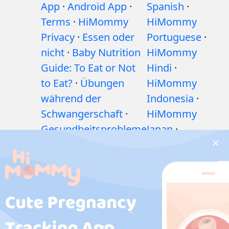
App
·
Android App
·
Spanish
·
Terms
·
HiMommy
HiMommy
Privacy
·
Essen oder
Portuguese
·
nicht
·
Baby Nutrition
HiMommy
Guide: To Eat or Not
Hindi
·
to Eat?
·
Übungen
HiMommy
während der
Indonesia
·
Schwangerschaft
·
HiMommy
Gesundheitsprobleme
Japan
·
während der
HiMommy
Schwangerschaft
·
Korea
Medikamente
während der
Schwangerschaft
·
Gesundheitsprobleme