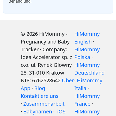
Behandlung.
© 2026 HiMommy -
HiMommy
Pregnancy and Baby
English
·
Tracker · Company:
HiMommy
Idea Accelerator sp. z
Polska
·
o.o. ul. Rynek Glowny
HiMommy
28, 31-010 Krakow
Deutschland
NIP: 6762528642
Über
·
HiMommy
App
·
Blog
·
Italia
·
Kontaktiere uns
HiMommy
·
Zusammenarbeit
France
·
·
Babynamen
·
iOS
HiMommy