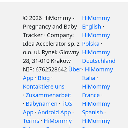
© 2026 HiMommy -
HiMommy
Pregnancy and Baby
English
·
Tracker · Company:
HiMommy
Idea Accelerator sp. z
Polska
·
o.o. ul. Rynek Glowny
HiMommy
28, 31-010 Krakow
Deutschland
NIP: 6762528642
Über
·
HiMommy
App
·
Blog
·
Italia
·
Kontaktiere uns
HiMommy
·
Zusammenarbeit
France
·
·
Babynamen
·
iOS
HiMommy
App
·
Android App
·
Spanish
·
Terms
·
HiMommy
HiMommy