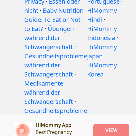
Privacy
·
Essen oder
Portuguese
·
nicht
·
Baby Nutrition
HiMommy
Guide: To Eat or Not
Hindi
·
to Eat?
·
Übungen
HiMommy
während der
Indonesia
·
Schwangerschaft
·
HiMommy
Gesundheitsprobleme
Japan
·
während der
HiMommy
Schwangerschaft
·
Korea
Medikamente
während der
Schwangerschaft
·
Gesundheitsprobleme
bei Babys
·
Artikel
·
HiMommy App
Redaktionelle
VIEW
Best Pregnancy 