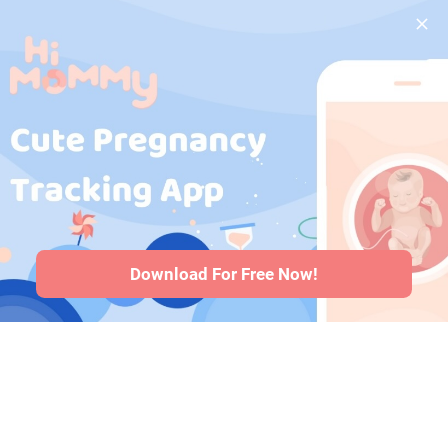
während der
HiMommy
Schwangerschaft
·
Korea
Medikamente
während der
Schwangerschaft
·
Gesundheitsprobleme
bei Babys
·
Artikel
·
Redaktionelle
Richtlinie
Download For Free Now!