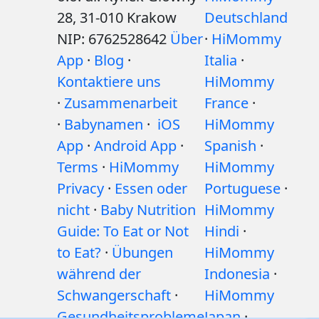
28, 31-010 Krakow
Deutschland
NIP: 6762528642
Über
·
HiMommy
App
·
Blog
·
Italia
·
Kontaktiere uns
HiMommy
·
Zusammenarbeit
France
·
·
Babynamen
·
iOS
HiMommy
App
·
Android App
·
Spanish
·
Terms
·
HiMommy
HiMommy
Privacy
·
Essen oder
Portuguese
·
nicht
·
Baby Nutrition
HiMommy
Guide: To Eat or Not
Hindi
·
to Eat?
·
Übungen
HiMommy
während der
Indonesia
·
Schwangerschaft
·
HiMommy
Gesundheitsprobleme
Japan
·