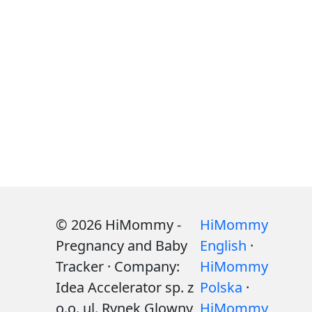
© 2026 HiMommy -
HiMommy
Pregnancy and Baby
English
·
Tracker · Company:
HiMommy
Idea Accelerator sp. z
Polska
·
o.o. ul. Rynek Glowny
HiMommy