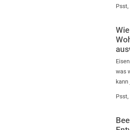
Psst,
Wie
Woh
aus
Eisen
was w
kann 
Psst,
Bee
Ent