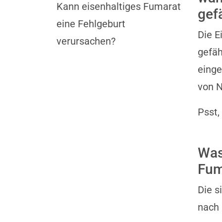
Kann eisenhaltiges Fumarat
gef
eine Fehlgeburt
Die E
verursachen?
gefäh
einge
von 
Psst,
Was
Fum
Die s
nach 