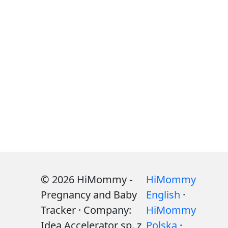
© 2026 HiMommy -
HiMommy
Pregnancy and Baby
English
·
Tracker · Company:
HiMommy
Idea Accelerator sp. z
Polska
·