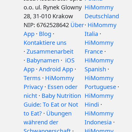
o.o. ul. Rynek Glowny
HiMommy
28, 31-010 Krakow
Deutschland
NIP: 6762528642
Über
·
HiMommy
App
·
Blog
·
Italia
·
Kontaktiere uns
HiMommy
·
Zusammenarbeit
France
·
·
Babynamen
·
iOS
HiMommy
App
·
Android App
·
Spanish
·
Terms
·
HiMommy
HiMommy
Privacy
·
Essen oder
Portuguese
·
nicht
·
Baby Nutrition
HiMommy
Guide: To Eat or Not
Hindi
·
to Eat?
·
Übungen
HiMommy
während der
Indonesia
·
Schwangerschaft
·
HiMommy