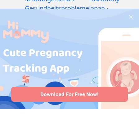
Gesundheitsprobleme
Japan
·
während der
HiMommy
Schwangerschaft
·
Korea
Medikamente
während der
Schwangerschaft
·
Gesundheitsprobleme
bei Babys
·
Artikel
·
Redaktionelle
Richtlinie
Download For Free Now!