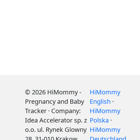
© 2026 HiMommy -
HiMommy
Pregnancy and Baby
English
·
Tracker · Company:
HiMommy
Idea Accelerator sp. z
Polska
·
o.o. ul. Rynek Glowny
HiMommy
28, 31-010 Krakow
Deutschland