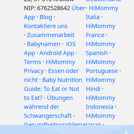
NIP: 6762528642
Über
·
HiMommy
App
·
Blog
·
Italia
·
Kontaktiere uns
HiMommy
·
Zusammenarbeit
France
·
·
Babynamen
·
iOS
HiMommy
App
·
Android App
·
Spanish
·
Terms
·
HiMommy
HiMommy
Privacy
·
Essen oder
Portuguese
·
nicht
·
Baby Nutrition
HiMommy
Guide: To Eat or Not
Hindi
·
to Eat?
·
Übungen
HiMommy
während der
Indonesia
·
Schwangerschaft
·
HiMommy
Gesundheitsprobleme
Japan
·
während der
HiMommy