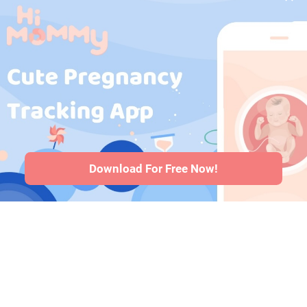
Schwangerschaft
·
Korea
Medikamente
während der
Schwangerschaft
·
Gesundheitsprobleme
bei Babys
·
Artikel
·
Redaktionelle
Richtlinie
Download For Free Now!