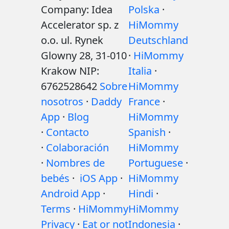
Company: Idea
Polska
·
Accelerator sp. z
HiMommy
o.o. ul. Rynek
Deutschland
Glowny 28, 31-010
·
HiMommy
Krakow NIP:
Italia
·
6762528642
Sobre
HiMommy
nosotros
·
Daddy
France
·
App
·
Blog
HiMommy
·
Contacto
Spanish
·
·
Colaboración
HiMommy
·
Nombres de
Portuguese
·
bebés
·
iOS App
·
HiMommy
Android App
·
Hindi
·
Terms
·
HiMommy
HiMommy
Privacy
·
Eat or not
Indonesia
·