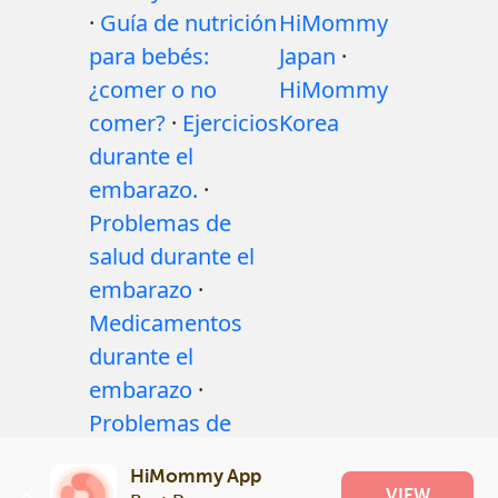
·
Guía de nutrición
HiMommy
para bebés:
Japan
·
¿comer o no
HiMommy
comer?
·
Ejercicios
Korea
durante el
embarazo.
·
Problemas de
salud durante el
embarazo
·
Medicamentos
durante el
embarazo
·
Problemas de
salud del bebé
·
HiMommy App
Articles
·
Politica
VIEW