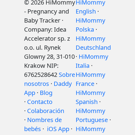
© 2026 HiMommy
HiMommy
- Pregnancy and
English
·
Baby Tracker ·
HiMommy
Company: Idea
Polska
·
Accelerator sp. z
HiMommy
o.o. ul. Rynek
Deutschland
Glowny 28, 31-010
·
HiMommy
Krakow NIP:
Italia
·
6762528642
Sobre
HiMommy
nosotros
·
Daddy
France
·
App
·
Blog
HiMommy
·
Contacto
Spanish
·
·
Colaboración
HiMommy
·
Nombres de
Portuguese
·
bebés
·
iOS App
·
HiMommy