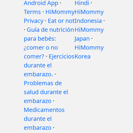
Android App
·
Hindi
·
Terms
·
HiMommy
HiMommy
Privacy
·
Eat or not
Indonesia
·
·
Guía de nutrición
HiMommy
para bebés:
Japan
·
¿comer o no
HiMommy
comer?
·
Ejercicios
Korea
durante el
embarazo.
·
Problemas de
salud durante el
embarazo
·
Medicamentos
durante el
embarazo
·