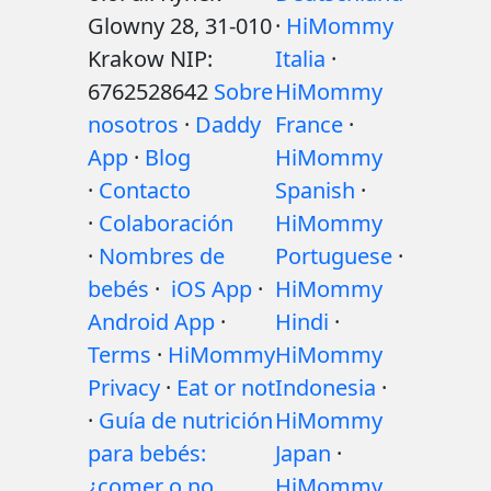
Glowny 28, 31-010
·
HiMommy
Krakow NIP:
Italia
·
6762528642
Sobre
HiMommy
nosotros
·
Daddy
France
·
App
·
Blog
HiMommy
·
Contacto
Spanish
·
·
Colaboración
HiMommy
·
Nombres de
Portuguese
·
bebés
·
iOS App
·
HiMommy
Android App
·
Hindi
·
Terms
·
HiMommy
HiMommy
Privacy
·
Eat or not
Indonesia
·
·
Guía de nutrición
HiMommy
para bebés:
Japan
·
¿comer o no
HiMommy