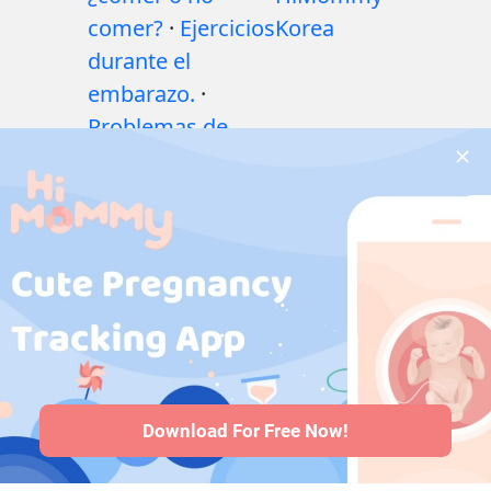
comer?
·
Ejercicios
Korea
durante el
embarazo.
·
Problemas de
salud durante el
embarazo
·
Medicamentos
durante el
embarazo
·
Problemas de
salud del bebé
·
Articles
·
Politica
editorial
Download For Free Now!