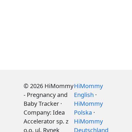
© 2026 HiMommy
HiMommy
- Pregnancy and
English
·
Baby Tracker ·
HiMommy
Company: Idea
Polska
·
Accelerator sp. z
HiMommy
o.o. ul. Rynek
Deutschland