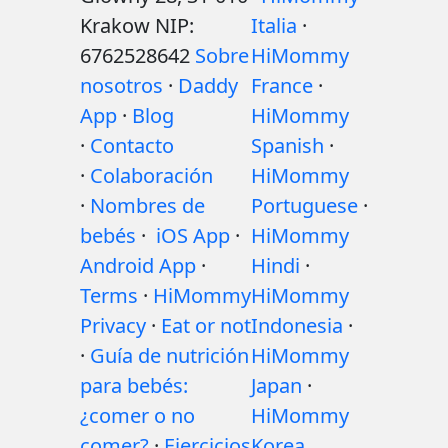
Krakow NIP:
Italia
·
6762528642
Sobre
HiMommy
nosotros
·
Daddy
France
·
App
·
Blog
HiMommy
·
Contacto
Spanish
·
·
Colaboración
HiMommy
·
Nombres de
Portuguese
·
bebés
·
iOS App
·
HiMommy
Android App
·
Hindi
·
Terms
·
HiMommy
HiMommy
Privacy
·
Eat or not
Indonesia
·
·
Guía de nutrición
HiMommy
para bebés:
Japan
·
¿comer o no
HiMommy
comer?
·
Ejercicios
Korea