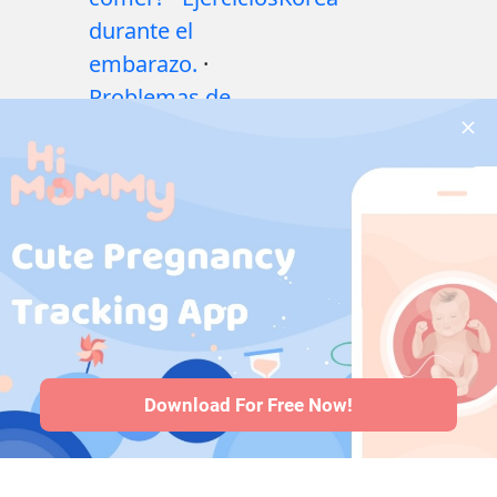
durante el
embarazo.
·
Problemas de
salud durante el
embarazo
·
Medicamentos
durante el
embarazo
·
Problemas de
salud del bebé
·
Articles
·
Politica
editorial
Download For Free Now!