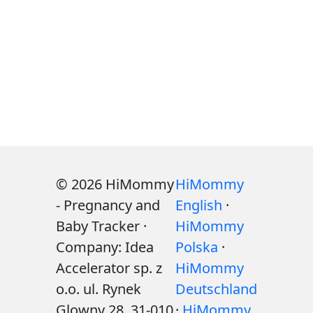
© 2026 HiMommy
HiMommy
- Pregnancy and
English
·
Baby Tracker ·
HiMommy
Company: Idea
Polska
·
Accelerator sp. z
HiMommy
o.o. ul. Rynek
Deutschland
Glowny 28, 31-010
·
HiMommy