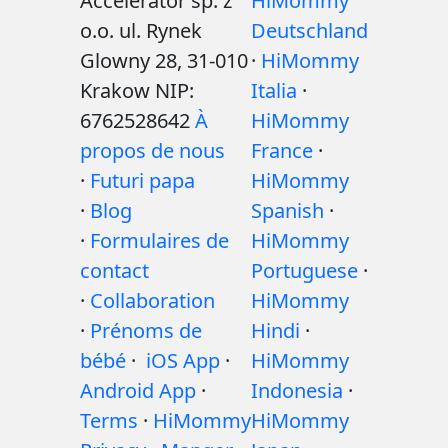
Accelerator sp. z
HiMommy
o.o. ul. Rynek
Deutschland
Glowny 28, 31-010
·
HiMommy
Krakow NIP:
Italia
·
6762528642
À
HiMommy
propos de nous
France
·
·
Futuri papa
HiMommy
·
Blog
Spanish
·
·
Formulaires de
HiMommy
contact
Portuguese
·
·
Collaboration
HiMommy
·
Prénoms de
Hindi
·
bébé
·
iOS App
·
HiMommy
Android App
·
Indonesia
·
Terms
·
HiMommy
HiMommy