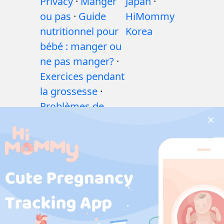
Privacy
·
Manger
Japan
·
ou pas
·
Guide
HiMommy
nutritionnel pour
Korea
bébé : manger ou
ne pas manger?
·
Exercices pendant
la grossesse
·
Problèmes de
santé pendant la
grossesse
·
Médicaments
pendant la
grossesse
·
Problèmes de
santé des bébés
·