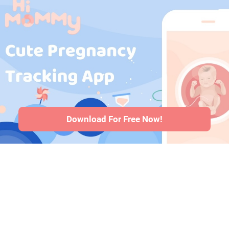
grossesse
·
Médicaments
pendant la
grossesse
·
Problèmes de
santé des bébés
·
Articles
·
Politique
editoriale
Download For Free Now!