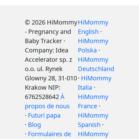
© 2026 HiMommy
HiMommy
- Pregnancy and
English
·
Baby Tracker ·
HiMommy
Company: Idea
Polska
·
Accelerator sp. z
HiMommy
o.o. ul. Rynek
Deutschland
Glowny 28, 31-010
·
HiMommy
Krakow NIP:
Italia
·
6762528642
À
HiMommy
propos de nous
France
·
·
Futuri papa
HiMommy
·
Blog
Spanish
·
·
Formulaires de
HiMommy