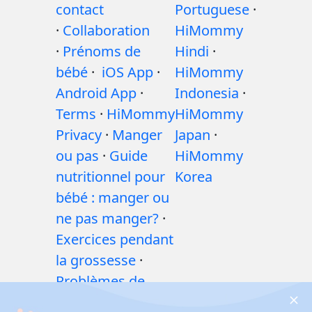
contact
Portuguese
·
·
Collaboration
HiMommy
·
Prénoms de
Hindi
·
bébé
·
iOS App
·
HiMommy
Android App
·
Indonesia
·
Terms
·
HiMommy
HiMommy
Privacy
·
Manger
Japan
·
ou pas
·
Guide
HiMommy
nutritionnel pour
Korea
bébé : manger ou
ne pas manger?
·
Exercices pendant
la grossesse
·
Problèmes de
santé pendant la