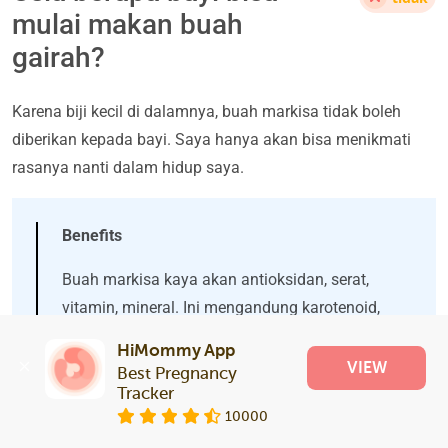
mulai makan buah
gairah?
Karena biji kecil di dalamnya, buah markisa tidak boleh
diberikan kepada bayi. Saya hanya akan bisa menikmati
rasanya nanti dalam hidup saya.
Benefits
Buah markisa kaya akan antioksidan, serat,
vitamin, mineral. Ini mengandung karotenoid,
niasin, vitamin C dan A, kalsium, zat besi. Anda
HiMommy App
bisa menyajikannya mentah, sebagai pendamping
VIEW
Best Pregnancy 
susu pencuci mulut.
Tracker
10000