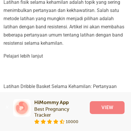
Latihan fisik selama kehamilan adalah topik yang sering
menimbulkan pertanyaan dan kekhawatiran. Salah satu
metode latihan yang mungkin menjadi pilihan adalah
latihan dengan band resistensi. Artikel ini akan membahas
beberapa pertanyaan umum tentang latihan dengan band
resistensi selama kehamilan.
Pelajari lebih lanjut
Latihan Dribble Basket Selama Kehamilan: Pertanyaan
Umum dan Jawabannya
HiMommy App
Latihan fisik selama kehamilan adalah topik yang sering
VIEW
Best Pregnancy 
Tracker
menimbulkan pertanyaan dan kekhawatiran. Salah satu
10000
latihan yang mungkin menjadi pertimbangan adalah latihan